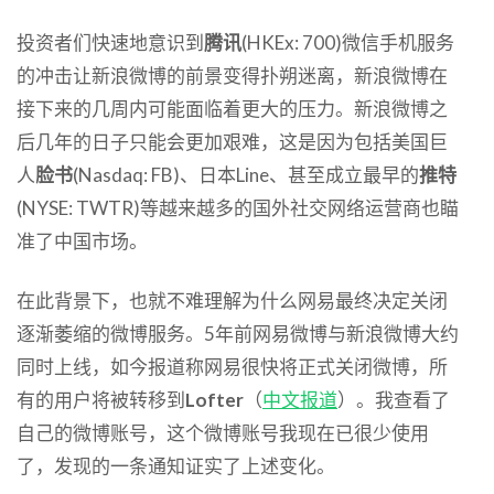
投资者们快速地意识到
腾讯
(HKEx: 700)微信手机服务
的冲击让新浪微博的前景变得扑朔迷离，新浪微博在
接下来的几周内可能面临着更大的压力。新浪微博之
后几年的日子只能会更加艰难，这是因为包括美国巨
人
脸书
(Nasdaq: FB)、日本Line、甚至成立最早的
推特
(NYSE: TWTR)等越来越多的国外社交网络运营商也瞄
准了中国市场。
在此背景下，也就不难理解为什么网易最终决定关闭
逐渐萎缩的微博服务。5年前网易微博与新浪微博大约
同时上线，如今报道称网易很快将正式关闭微博，所
有的用户将被转移到
Lofter
（
中文报道
）。我查看了
自己的微博账号，这个微博账号我现在已很少使用
了，发现的一条通知证实了上述变化。