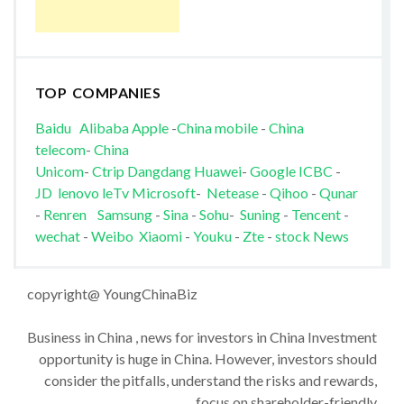
TOP COMPANIES
Baidu
Alibaba
Apple
-
China mobile
-
China
telecom
-
China
Unicom
-
Ctrip
Dangdang
Huawei
-
Google
ICBC
-
JD
lenovo
leTv
Microsoft
-
Netease
-
Qihoo
-
Qunar
-
Renren
Samsung
-
Sina
-
Sohu
-
Suning
-
Tencent
-
wechat
-
Weibo
Xiaomi
-
Youku
-
Zte
-
stock News
copyright@ YoungChinaBiz
Business in China , news for investors in China Investment
opportunity is huge in China. However, investors should
consider the pitfalls, understand the risks and rewards,
focus on shareholder-friendly