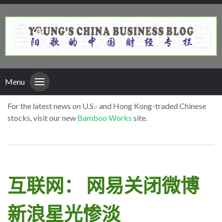
Menu
For the latest news on U.S.- and Hong Kong-traded Chinese
stocks, visit our new
Bamboo Works
site.
互联网： 网易关闭微博
新浪星光惨淡