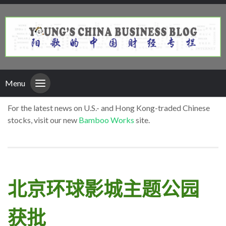
Menu
For the latest news on U.S.- and Hong Kong-traded Chinese
stocks, visit our new
Bamboo Works
site.
北京环球影城主题公园
获批