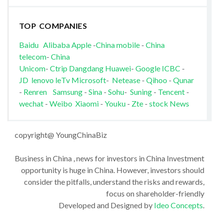
TOP COMPANIES
Baidu
Alibaba
Apple
-
China mobile
-
China
telecom
-
China
Unicom
-
Ctrip
Dangdang
Huawei
-
Google
ICBC
-
JD
lenovo
leTv
Microsoft
-
Netease
-
Qihoo
-
Qunar
-
Renren
Samsung
-
Sina
-
Sohu
-
Suning
-
Tencent
-
wechat
-
Weibo
Xiaomi
-
Youku
-
Zte
-
stock News
copyright@ YoungChinaBiz
Business in China , news for investors in China Investment
opportunity is huge in China. However, investors should
consider the pitfalls, understand the risks and rewards,
focus on shareholder-friendly
Developed and Designed by
Ideo Concepts
.