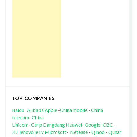
TOP COMPANIES
Baidu
Alibaba
Apple
-
China mobile
-
China
telecom
-
China
Unicom
-
Ctrip
Dangdang
Huawei
-
Google
ICBC
-
JD
lenovo
leTv
Microsoft
-
Netease
-
Qihoo
-
Qunar