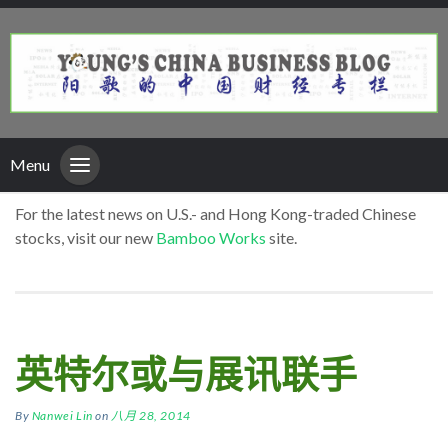
Menu
For the latest news on U.S.- and Hong Kong-traded Chinese
stocks, visit our new
Bamboo Works
site.
英特尔或与展讯联手
By
Nanwei Lin
on
八月 28, 2014