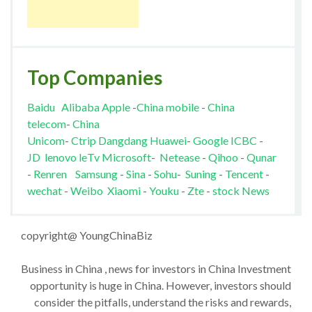
Top Companies
Baidu
Alibaba
Apple
-
China mobile
-
China
telecom
-
China
Unicom
-
Ctrip
Dangdang
Huawei
-
Google
ICBC
-
JD
lenovo
leTv
Microsoft
-
Netease
-
Qihoo
-
Qunar
-
Renren
Samsung
-
Sina
-
Sohu
-
Suning
-
Tencent
-
wechat
-
Weibo
Xiaomi
-
Youku
-
Zte
-
stock News
copyright@ YoungChinaBiz
Business in China , news for investors in China Investment
opportunity is huge in China. However, investors should
consider the pitfalls, understand the risks and rewards,