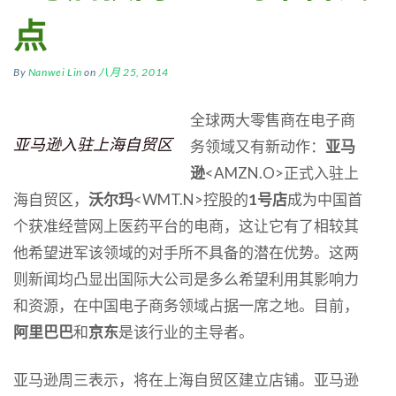
点
By
Nanwei Lin
on
八月 25, 2014
全球两大零售商在电子商
亚马逊入驻上海自贸区
务领域又有新动作：
亚马
逊
<AMZN.O>正式入驻上
海自贸区，
沃尔玛
<WMT.N>控股的
1号店
成为中国首
个获准经营网上医药平台的电商，这让它有了相较其
他希望进军该领域的对手所不具备的潜在优势。这两
则新闻均凸显出国际大公司是多么希望利用其影响力
和资源，在中国电子商务领域占据一席之地。目前，
阿里巴巴
和
京东
是该行业的主导者。
亚马逊周三表示，将在上海自贸区建立店铺。亚马逊