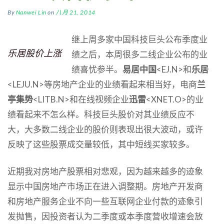
By
Nanwei Lin
on
八月 21, 2014
继上周多家中国科技巨头公布季度业
乐居股价上涨
绩之后，本周很多二线企业公布的业
绩喜忧参半。
易居中国
<EJ.N>和
乐居
<LEJU.N>等房地产企业的业绩看起来相当好，电商
兰
亭集势
<LITB.N>和在线视频企业
迅雷
<XNET.O>的业
绩看起来不怎么样。科技巨头股价对其业绩反应不
大，大多数二线企业的股价则表现出很大波动，或许
反映了这些股票成交量较低，其中短线买家较多。
近期我对房地产股票相对悲观，因为越来越多的迹象
显示中国房地产市场正在进入调整期。房地产开发商
和房地产服务企业不向一些互联网企业付款的迹象引
发抛售，因投资者认为二季度或本季度营收增速会放