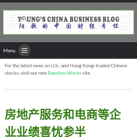
Menu
For the latest news on U.S.- and Hong Kong-traded Chinese
stocks, visit our new
Bamboo Works
site.
房地产服务和电商等企
业业绩喜忧参半