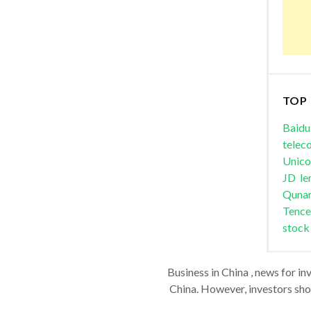
TOP
Baidu
telec
Unic
JD
le
Quna
Tence
stock
Business in China , news for in
China. However, investors shou