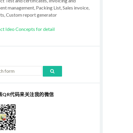
t Test and certificates, Invoicing and
ent management, Packing List, Sales invoice,
ts, Custom report generator
ct Ideo Concepts for detail
该QR代码来关注我的微信