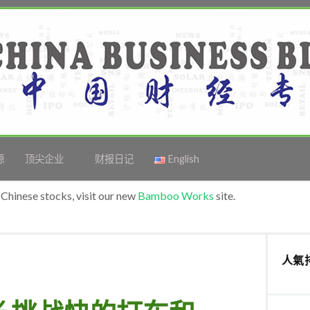
源
顶尖企业
财报日记
English
Chinese stocks, visit our new
Bamboo Works
site.
人氣