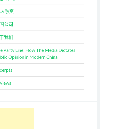
PO/融资
国公司
于我们
e Party Line: How The Media Dictates
blic Opinion in Modern China
cerpts
views