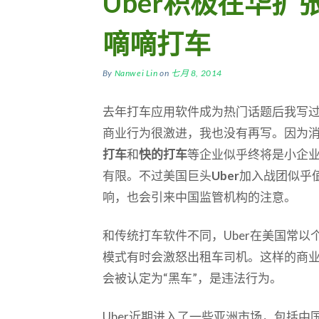
Uber积极在华扩
嘀嘀打车
By
Nanwei Lin
on
七月 8, 2014
去年打车应用软件成为热门话题后我写
商业行为很激进，我也没有再写。因为
打车
和
快的打车
等企业似乎终将是小企
有限。不过美国巨头
Uber
加入战团似乎
响，也会引来中国监管机构的注意。
和传统打车软件不同，Uber在美国常以
模式有时会激怒出租车司机。这样的商
会被认定为“黑车”，是违法行为。
Uber近期进入了一些亚洲市场，包括