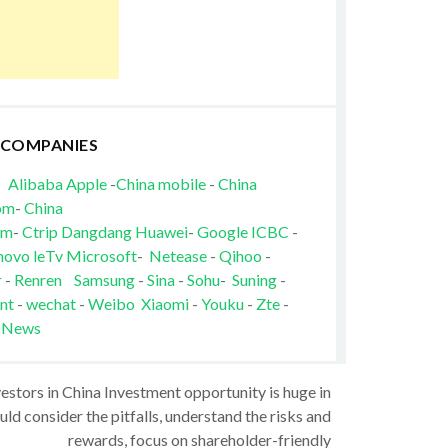
 COMPANIES
Alibaba
Apple
-
China mobile
-
China
om
-
China
om
-
Ctrip
Dangdang
Huawei
-
Google
ICBC
-
novo
leTv
Microsoft
-
Netease
-
Qihoo
-
r
-
Renren
Samsung
-
Sina
-
Sohu
-
Suning
-
nt
-
wechat
-
Weibo
Xiaomi
-
Youku
-
Zte
-
 News
vestors in China Investment opportunity is huge in
ld consider the pitfalls, understand the risks and
rewards, focus on shareholder-friendly