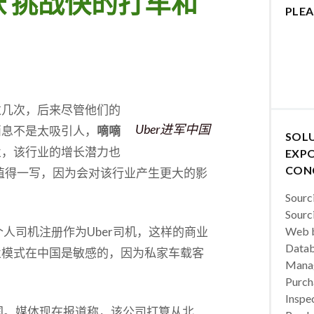
张 挑战快的打车和
PLEA
过几次，后来尽管他们的
Uber进军中国
消息不是太吸引人，
嘀嘀
SOL
业，该行业的增长潜力也
EXPO
CON
值得一写，因为会对该行业产生更大的影
Sourc
Sourc
个人司机注册作为Uber司机，这样的商业
Web b
Datab
业模式在中国是敏感的，因为私家车载客
Manag
Purch
Inspec
中国。媒体现在报道称，该公司打算从北