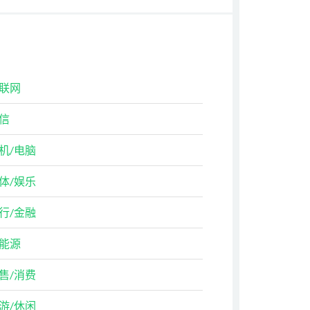
联网
信
机/电脑
体/娱乐
行/金融
能源
售/消费
游/休闲