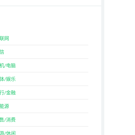
联网
信
机/电脑
体/娱乐
行/金融
能源
售/消费
游/休闲