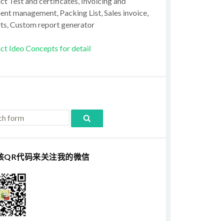
t Test and certificates, Invoicing and
ent management, Packing List, Sales invoice,
ts, Custom report generator
ct Ideo Concepts for detail
该QR代码来关注我的微信