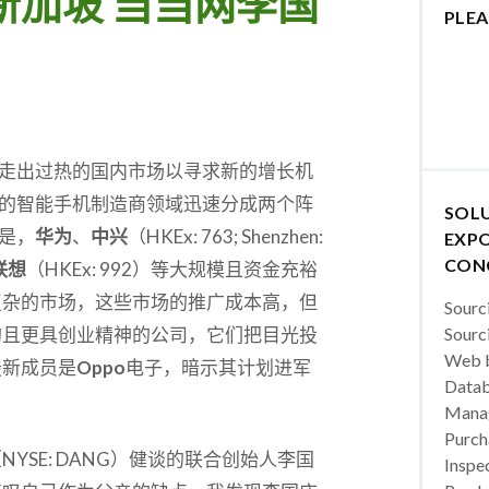
新加坡 当当网李国
PLEA
走出过热的国内市场以寻求新的增长机
的智能手机制造商领域迅速分成两个阵
SOL
是，
华为
、
中兴
（HKEx: 763; Shenzhen:
EXPO
CON
联想
（HKEx: 992）等大规模且资金充裕
复杂的市场，这些市场的推广成本高，但
Sourc
的且更具创业精神的公司，它们把目光投
Sourc
Web b
最新成员是
Oppo
电子，暗示其计划进军
Datab
Manag
Purch
NYSE: DANG）健谈的联合创始人李国
Inspec