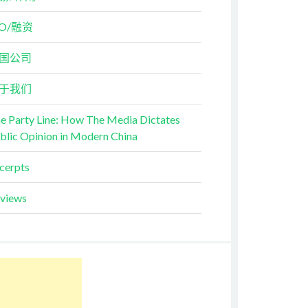
PO/融资
国公司
于我们
e Party Line: How The Media Dictates
blic Opinion in Modern China
cerpts
views