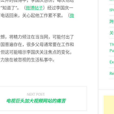
列公开的微博中，李国庆感伤，每次他给
“知道了”。（
微博帖子
）经过李国庆一
I
打电话回来，关心起他工作累不累。（
微
跨
关
遗憾，将精力倾注在当当网，可能付出了
中国普遍存在，很多父母通常要在工作和
Th
Pu
。但这可能暗示李国庆关注焦点的变化，
意力放在被忽视的生活私事中。
Ex
Re
NEXT POST:
电视巨头加大视频网站的痛苦