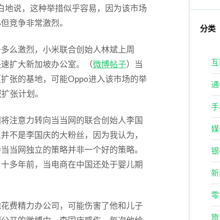
坦白地说，这种举措似乎容易，因为该市场
小但竞争非常激烈。
分类
争多么激烈，小米联合创始人林斌上周
互
快速扩大新加坡办公室。（
微博帖子
）当
扩张的基地，可能Oppo进入该市场的举
通
域扩张计划。
手
们将注意力转向当当网的联合创始人李国
媒
人并不是李国庆的大粉丝，因为我认为，
持当当网独立的策略并非一个好的策略。
银
，十多年前，当电商在中国还处于婴儿期
新
零
他花费精力办公司，可能伤害了他和儿子
旅