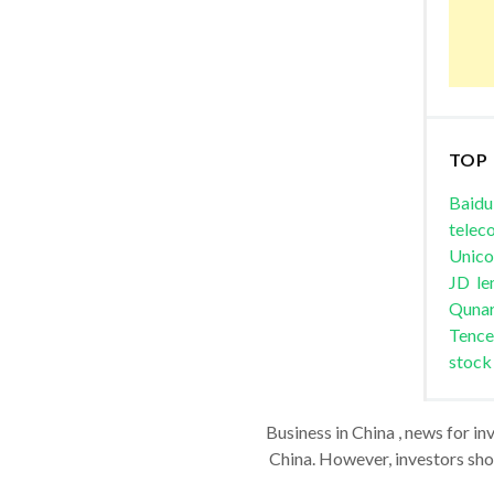
TOP
Baidu
telec
Unic
JD
le
Quna
Tence
stock
Business in China , news for in
China. However, investors shou