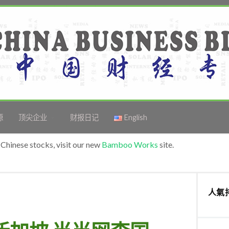
源
顶尖企业
财报日记
English
Chinese stocks, visit our new
Bamboo Works
site.
人氣