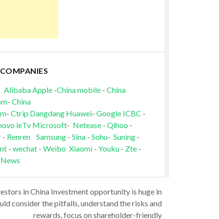
 COMPANIES
Alibaba
Apple
-
China mobile
-
China
om
-
China
om
-
Ctrip
Dangdang
Huawei
-
Google
ICBC
-
novo
leTv
Microsoft
-
Netease
-
Qihoo
-
r
-
Renren
Samsung
-
Sina
-
Sohu
-
Suning
-
nt
-
wechat
-
Weibo
Xiaomi
-
Youku
-
Zte
-
 News
vestors in China Investment opportunity is huge in
ld consider the pitfalls, understand the risks and
rewards, focus on shareholder-friendly