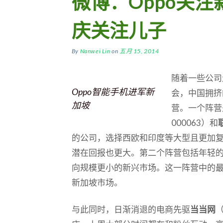
微博：Oppo关注
庆关注儿子
By
Nanwei Lin
on
五月 15, 2014
随着一些公司
Oppo智能手机进军新
会，中国拥挤
加坡
营。一个阵营
000063）和
的公司，选择西欧和印度等大型且更加
潜在回报也更大。第二个阵营包括年轻
向规模更小的新兴市场。这一阵营中的
新加坡市场。
与此同时，日渐消退的电商先驱
当当网
（