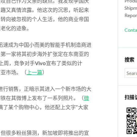
哀叹自己作为父亲的缺点。我发现李国庆
Produc
Shipm
有趣又真情流露。他这次的沉思，听起来
Repor
力转向被忽视的个人生活，他的商业帝国
速老化的迹象。
Conta
正迅速成为中国小而美的智能手机制造商进
是第一家将其初步海外扩张定在东南亚的
搜索
上周，竞争对手
Vivo
宣布了类似的计
南亚市场。（
上一篇
）
上进行销售，正暗示其进入一个新市场的大
扫描
刘铁在其微博上发布了一系列照片。（
微
贴满了某个购物中心，他还配上文字“大家
，但很多粉丝猜测，新加坡即将推出的宣