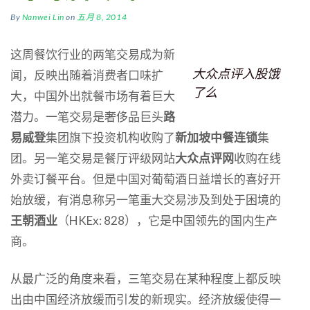
By
Nanwei Lin
on
五月 8, 2014
这周餐饮行业的两笔交易成为新
大众点评入股饿
闻，反映出随着消费者口味扩
了么
大，中国外出就餐市场有着巨大
潜力。一笔交易是奢侈品巨头
路
易威登
集团旗下投资机构收购了
新加坡中餐连锁
集
团。另一笔交易是餐厅评级网站
大众点评网
收购在线
外卖订餐平台。但是中国对葡萄酒日益增长的喜好开
始放缓，有消息称另一笔重大交易涉及到处于困境的
王朝酒业
（HKEx: 828），它是中国领先的国内生产
商。
从最广泛的角度来看，三笔交易在某种程度上都反映
出由中国经济放缓而引发的新现实。经济放缓使得一