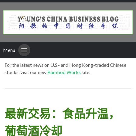
Menu
For the latest news on U.S.- and Hong Kong-traded Chinese
stocks, visit our new
Bamboo Works
site.
最新交易：食品升温，
葡萄酒冷却