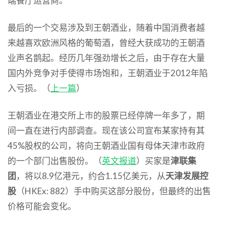
端餐厅运营商。
最后的一个交易涉及到王朝酒业，随着中国消费者越
来越喜欢欧洲风格的葡萄酒，曾经大获成功的王朝酒
业声名鹊起。经历几年强劲增长之后，由于存在大量
国内外竞争对手使得市场饱和，王朝酒业于2012年陷
入亏损。（
上一篇
）
王朝酒业在港交所上市的股票已经停牌一年多了，期
间一直在进行内部调查。现在该公司宣布某家持有其
45%股权的公司，将向王朝酒业国有母体天津市政府
的一个部门出售股份。（
英文报道
）买家是
津联集
团
，将以8.9亿港元，约合1.15亿美元，从
天津发展控
股
（HKEx: 882）手中购买这部分股份，但最终的出售
价格可能会变化。