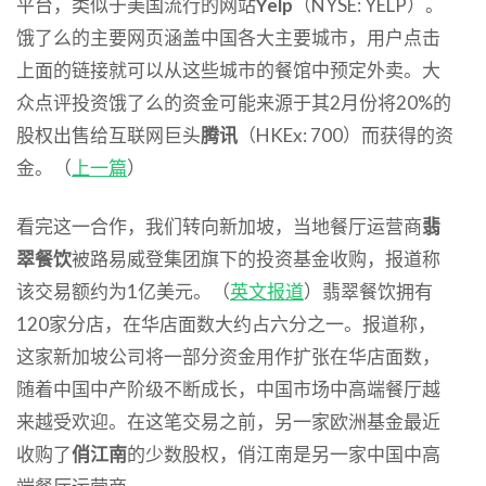
平台，类似于美国流行的网站
Yelp
（NYSE: YELP）。
饿了么的主要网页涵盖中国各大主要城市，用户点击
上面的链接就可以从这些城市的餐馆中预定外卖。大
众点评投资饿了么的资金可能来源于其2月份将20%的
股权出售给互联网巨头
腾讯
（HKEx: 700）而获得的资
金。（
上一篇
）
看完这一合作，我们转向新加坡，当地餐厅运营商
翡
翠餐饮
被路易威登集团旗下的投资基金收购，报道称
该交易额约为1亿美元。（
英文报道
）翡翠餐饮拥有
120家分店，在华店面数大约占六分之一。报道称，
这家新加坡公司将一部分资金用作扩张在华店面数，
随着中国中产阶级不断成长，中国市场中高端餐厅越
来越受欢迎。在这笔交易之前，另一家欧洲基金最近
收购了
俏江南
的少数股权，俏江南是另一家中国中高