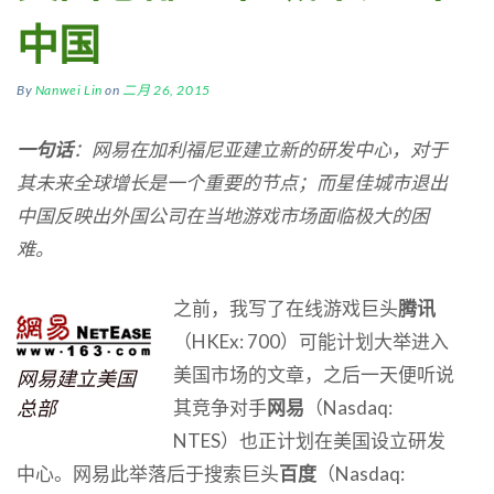
中国
By
Nanwei Lin
on
二月 26, 2015
一句话
：网易在加利福尼亚建立新的研发中心，对于
其未来全球增长是一个重要的节点；而星佳城市退出
中国反映出外国公司在当地游戏市场面临极大的困
难。
之前，我写了在线游戏巨头
腾讯
（HKEx: 700）可能计划大举进入
美国市场的文章，之后一天便听说
网易建立美国
总部
其竞争对手
网易
（Nasdaq:
NTES）也正计划在美国设立研发
中心。网易此举落后于搜索巨头
百度
（Nasdaq: