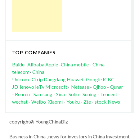
TOP COMPANIES
Baidu
Alibaba
Apple
-
China mobile
-
China
telecom
-
China
Unicom
-
Ctrip
Dangdang
Huawei
-
Google
ICBC
-
JD
lenovo
leTv
Microsoft
-
Netease
-
Qihoo
-
Qunar
-
Renren
Samsung
-
Sina
-
Sohu
-
Suning
-
Tencent
-
wechat
-
Weibo
Xiaomi
-
Youku
-
Zte
-
stock News
copyright@ YoungChinaBiz
Business in China , news for investors in China Investment