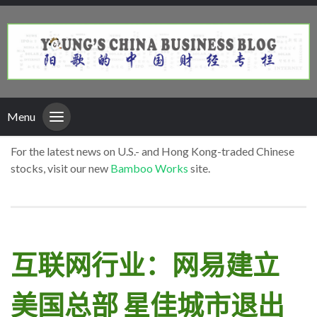
Menu
For the latest news on U.S.- and Hong Kong-traded Chinese
stocks, visit our new
Bamboo Works
site.
互联网行业：网易建立
美国总部 星佳城市退出