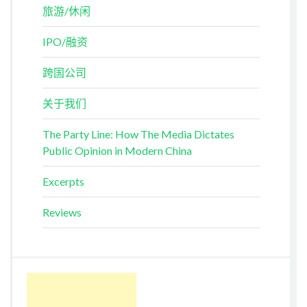
旅游/休闲
IPO/融资
跨国公司
关于我们
The Party Line: How The Media Dictates
Public Opinion in Modern China
Excerpts
Reviews