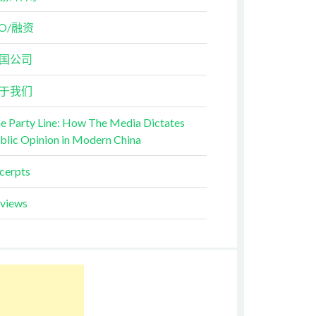
PO/融资
国公司
于我们
e Party Line: How The Media Dictates
blic Opinion in Modern China
cerpts
views