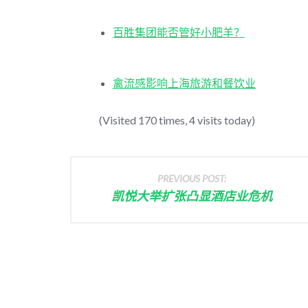
百胜集团能否管好小肥羊？
禽流感影响上海旅游和餐饮业
(Visited 170 times, 4 visits today)
PREVIOUS POST:
凯悦大举扩张凸显酒店业危机