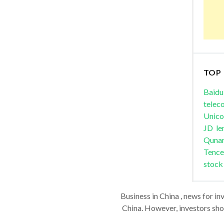
TOP
Baidu
telec
Unic
JD
le
Quna
Tence
stock
Business in China , news for in
China. However, investors shou