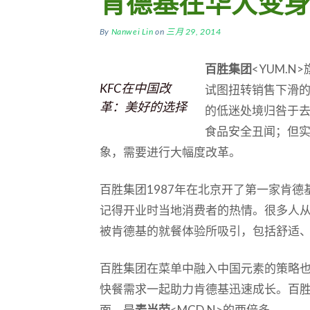
肯德基在华大变身
By
Nanwei Lin
on
三月 29, 2014
百胜集团
<YUM.
KFC在中国改
试图扭转销售下滑
革：美好的选择
的低迷处境归咎于
食品安全丑闻；但
象，需要进行大幅度改革。
百胜集团1987年在北京开了第一家肯
记得开业时当地消费者的热情。很多人
被肯德基的就餐体验所吸引，包括舒适
百胜集团在菜单中融入中国元素的策略
快餐需求一起助力肯德基迅速成长。百胜集
面，是
麦当劳
<MCD.N>的两倍多。