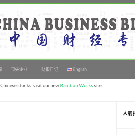
源
顶尖企业
财报日记
English
Chinese stocks, visit our new
Bamboo Works
site.
人氣