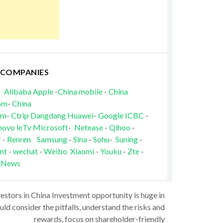
 COMPANIES
Alibaba
Apple
-
China mobile
-
China
om
-
China
om
-
Ctrip
Dangdang
Huawei
-
Google
ICBC
-
novo
leTv
Microsoft
-
Netease
-
Qihoo
-
r
-
Renren
Samsung
-
Sina
-
Sohu
-
Suning
-
nt
-
wechat
-
Weibo
Xiaomi
-
Youku
-
Zte
-
 News
vestors in China Investment opportunity is huge in
ld consider the pitfalls, understand the risks and
rewards, focus on shareholder-friendly