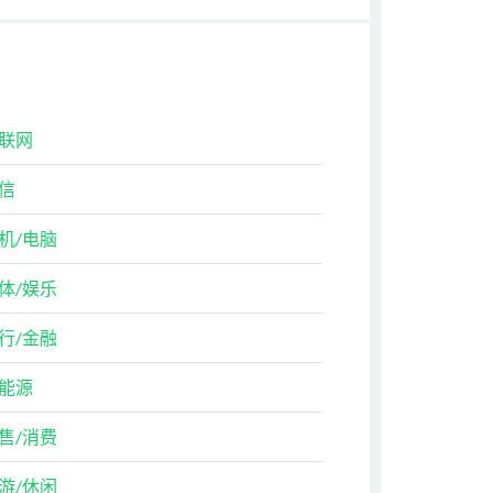
联网
信
机/电脑
体/娱乐
行/金融
能源
售/消费
游/休闲