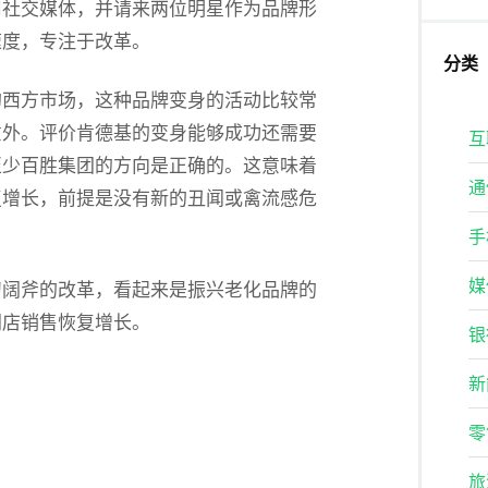
用社交媒体，并请来两位明星作为品牌形
速度，专注于改革。
分类
的西方市场，这种品牌变身的活动比较常
意外。评价肯德基的变身能够成功还需要
互
至少百胜集团的方向是正确的。这意味着
通
复增长，前提是没有新的丑闻或禽流感危
手
媒
刀阔斧的改革，看起来是振兴老化品牌的
同店销售恢复增长。
银
新
零
旅