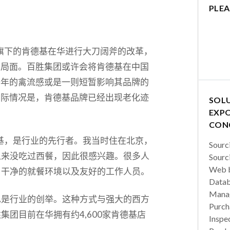
PLEA
N>旗下的肯德基在华进行大刀阔斧的改革，
的局面。百胜集团或许会将肯德基在中国
去年的禽流感或是一则短暂影响其品牌的
实际情况是，肯德基品牌已经出现老化迹
SOL
EXPO
CON
德基，是行业的先行者。我当时住在北京，
Sourc
从来没吃过西餐，因此很感兴趣。很多人
Sourc
Web b
、干净的就餐环境以及友好的工作人员。
Datab
Manag
也是行业的创举。这种方式与强大的西方
Purch
团目前在华拥有约4,600家肯德基店
Inspec