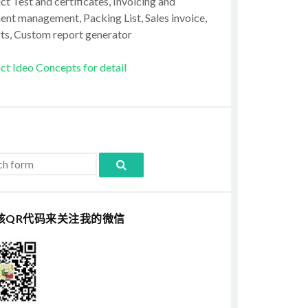
t Test and certificates, Invoicing and
ent management, Packing List, Sales invoice,
ts, Custom report generator
ct Ideo Concepts for detail
该QR代码来关注我的微信