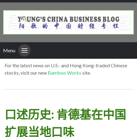
Menu
For the latest news on U.S.- and Hong Kong-traded Chinese
stocks, visit our new
Bamboo Works
site.
口述历史: 肯德基在中国
扩展当地口味