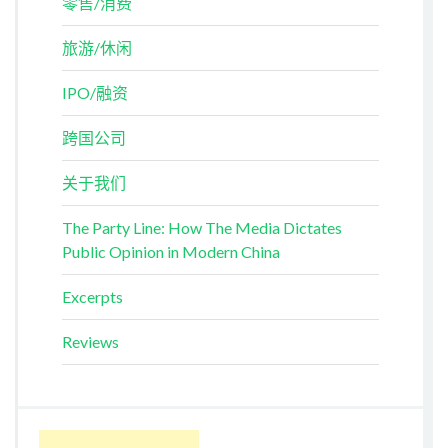
零售/消费
旅游/休闲
IPO/融资
跨国公司
关于我们
The Party Line: How The Media Dictates
Public Opinion in Modern China
Excerpts
Reviews