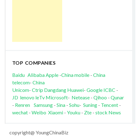
TOP COMPANIES
Baidu
Alibaba
Apple
-
China mobile
-
China
telecom
-
China
Unicom
-
Ctrip
Dangdang
Huawei
-
Google
ICBC
-
JD
lenovo
leTv
Microsoft
-
Netease
-
Qihoo
-
Qunar
-
Renren
Samsung
-
Sina
-
Sohu
-
Suning
-
Tencent
-
wechat
-
Weibo
Xiaomi
-
Youku
-
Zte
-
stock News
copyright@ YoungChinaBiz