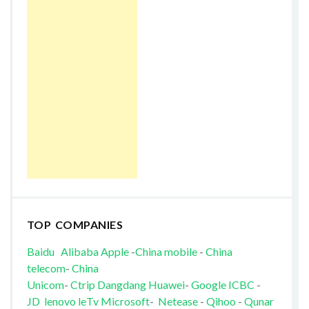
TOP COMPANIES
Baidu
Alibaba
Apple
-
China mobile
-
China
telecom
-
China
Unicom
-
Ctrip
Dangdang
Huawei
-
Google
ICBC
-
JD
lenovo
leTv
Microsoft
-
Netease
-
Qihoo
-
Qunar