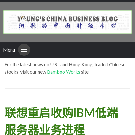
Menu
For the latest news on U.S.- and Hong Kong-traded Chinese
stocks, visit our new
Bamboo Works
site.
联想重启收购IBM低端
服务器业务进程