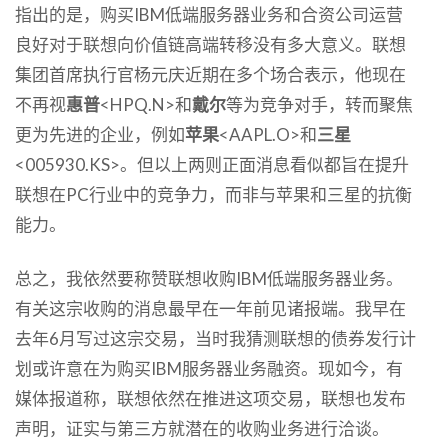
指出的是，购买IBM低端服务器业务和合资公司运营
良好对于联想向价值链高端转移没有多大意义。联想
集团首席执行官杨元庆近期在多个场合表示，他现在
不再视
惠普
<HPQ.N>和
戴尔
等为竞争对手，转而聚焦
更为先进的企业，例如
苹果
<AAPL.O>和
三星
<005930.KS>。但以上两则正面消息看似都旨在提升
联想在PC行业中的竞争力，而非与苹果和三星的抗衡
能力。
总之，我依然要称赞联想收购IBM低端服务器业务。
有关这宗收购的消息最早在一年前见诸报端。我早在
去年6月写过这宗交易，当时我猜测联想的债券发行计
划或许意在为购买IBM服务器业务融资。现如今，有
媒体报道称，联想依然在推进这项交易，联想也发布
声明，证实与第三方就潜在的收购业务进行洽谈。