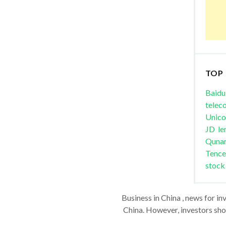
TOP
Baidu
telec
Unic
JD
le
Quna
Tence
stock
Business in China , news for in
China. However, investors shou