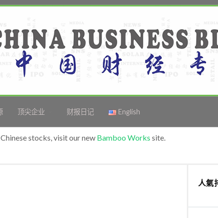
源
顶尖企业
财报日记
English
Chinese stocks, visit our new
Bamboo Works
site.
人氣