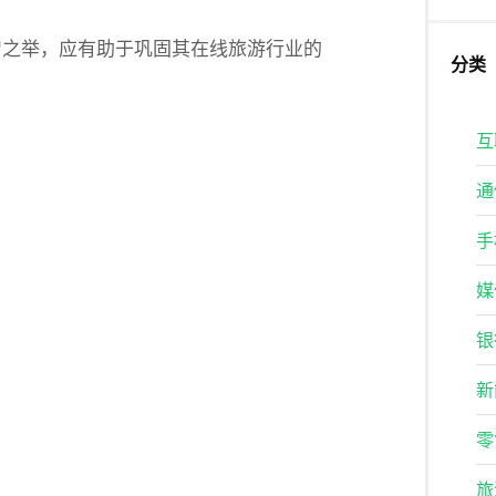
智之举，应有助于巩固其在线旅游行业的
分类
互
通
手
媒
银
新
零
旅