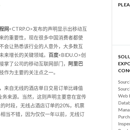
PLEA
程网
<CTRP.O>发布的声明显示出移动互
来的重要性，现在很多中国消费者都使
不会让熟悉该行业的人意外，大多数互
未来增长的关键领域。
百度
<BIDU.O>创
SOL
接掌了公司的移动互联网部门，
阿里巴
EXPO
CON
技作为主要的关注点之一。
Sourc
，来自无线的酒店单日交易订单比峰值
Sourc
Web b
的业务来源。当然，这则声明主要意在宣传
Datab
的时段，无线占酒店订单的20%，机票
Manag
仍相当不错，因为仅仅一年以前，无线订
Purch
Inspec