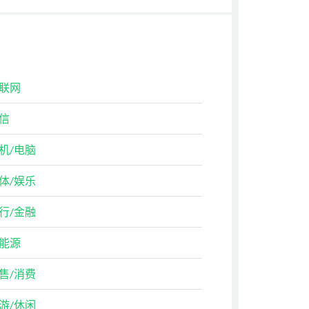
联网
信
机/电脑
体/娱乐
行/金融
能源
售/消费
游/休闲