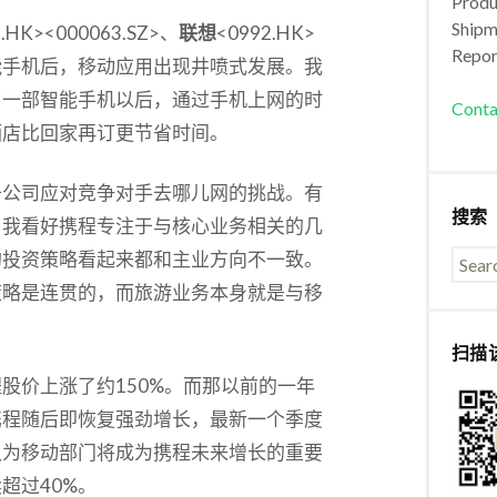
Produc
Shipm
3.HK><000063.SZ>、
联想
<0992.HK>
Repor
能手机后，移动应用出现井喷式发展。我
了一部智能手机以后，通过手机上网的时
Conta
酒店比回家再订更节省时间。
于公司应对竞争对手去哪儿网的挑战。有
搜索
。我看好携程专注于与核心业务相关的几
的投资策略看起来都和主业方向不一致。
策略是连贯的，而旅游业务本身就是与移
扫描
股价上涨了约150%。而那以前的一年
携程随后即恢复强劲增长，最新一个季度
我认为移动部门将成为携程未来增长的重要
超过40%。