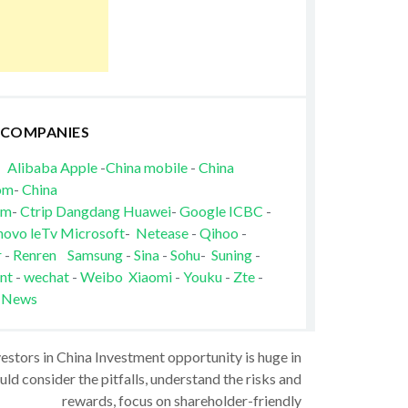
 COMPANIES
Alibaba
Apple
-
China mobile
-
China
om
-
China
om
-
Ctrip
Dangdang
Huawei
-
Google
ICBC
-
novo
leTv
Microsoft
-
Netease
-
Qihoo
-
r
-
Renren
Samsung
-
Sina
-
Sohu
-
Suning
-
nt
-
wechat
-
Weibo
Xiaomi
-
Youku
-
Zte
-
 News
vestors in China Investment opportunity is huge in
ld consider the pitfalls, understand the risks and
rewards, focus on shareholder-friendly