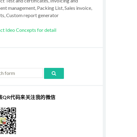
t Test and certificates, Invoicing and
ent management, Packing List, Sales invoice,
ts, Custom report generator
ct Ideo Concepts for detail
该QR代码来关注我的微信