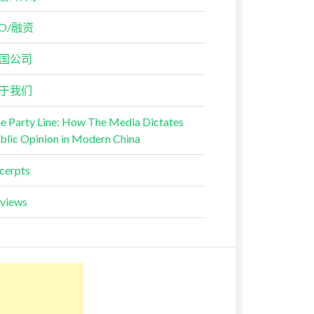
PO/融资
国公司
于我们
e Party Line: How The Media Dictates
blic Opinion in Modern China
cerpts
views