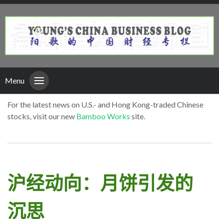
Menu
For the latest news on U.S.- and Hong Kong-traded Chinese
stocks, visit our new
Bamboo Works
site.
沪经动向：月饼引发的
沉思