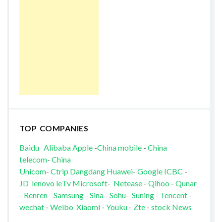
TOP COMPANIES
Baidu
Alibaba
Apple
-
China mobile
-
China
telecom
-
China
Unicom
-
Ctrip
Dangdang
Huawei
-
Google
ICBC
-
JD
lenovo
leTv
Microsoft
-
Netease
-
Qihoo
-
Qunar
-
Renren
Samsung
-
Sina
-
Sohu
-
Suning
-
Tencent
-
wechat
-
Weibo
Xiaomi
-
Youku
-
Zte
-
stock News