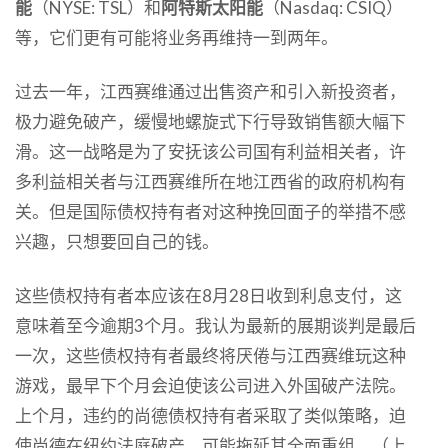
能
（NYSE: TSL）和
阿特斯太阳能
（Nasdaq: CSIQ）
等，它们更有可能将业务再维持一到两年。
过去一年，江西赛维通过出售资产和引入新投资者，
极力避免破产，缓慢地螺旋式下行导致销售额大幅下
滑。这一战略是为了安抚该公司国有利益相关者，许
多利益相关者与江西赛维所在地江西省的政府机构有
关。但是国际债权持有者对这种挽回面子的举措不感
兴趣，只想要回自己的钱。
这些债权持有者本应该在8月28日收到利息支付，这
意味着至今逾期3个月。我认为最新的展期谈判是最后
一次，这些债权持有者最终将厌倦与江西赛维玩这种
游戏，最早下个月会迫使该公司进入外国破产法院。
上个月，违约的尚德债权持有者采取了类似策略，迫
使尚德在纽约法庭破产，可能拖延其全面重组。（上