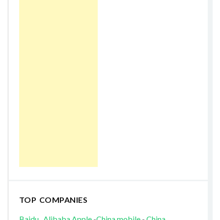
TOP COMPANIES
Baidu
Alibaba
Apple
-
China mobile
-
China