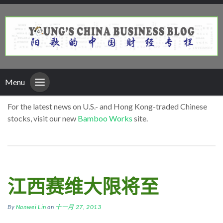
Menu
For the latest news on U.S.- and Hong Kong-traded Chinese
stocks, visit our new
Bamboo Works
site.
江西赛维大限将至
By
Nanwei Lin
on
十一月 27, 2013