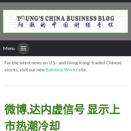
Menu
For the latest news on U.S.- and Hong Kong-traded Chinese
stocks, visit our new
Bamboo Works
site.
微博,达内虚信号 显示上
市热潮冷却