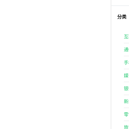
分类
互
通
手
媒
银
新
零
旅