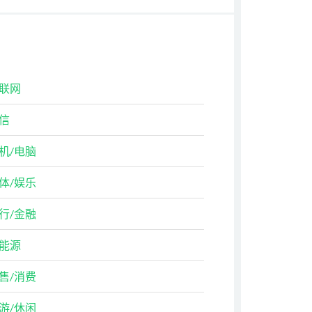
联网
信
机/电脑
体/娱乐
行/金融
能源
售/消费
游/休闲