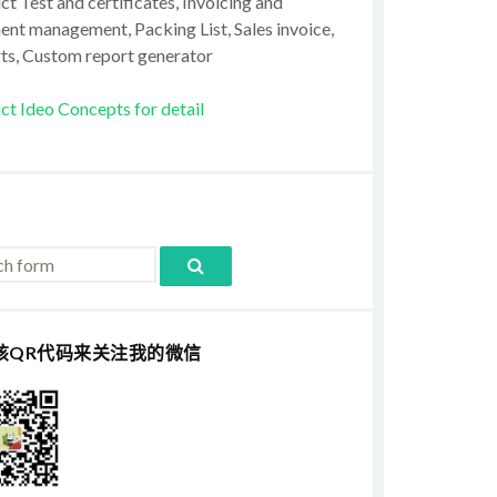
t Test and certificates, Invoicing and
ent management, Packing List, Sales invoice,
ts, Custom report generator
ct Ideo Concepts for detail
该QR代码来关注我的微信