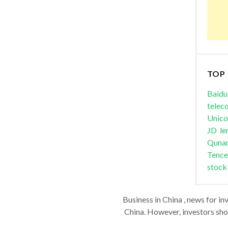
TOP
Baidu
telec
Unic
JD
le
Quna
Tence
stock
Business in China , news for in
China. However, investors shou