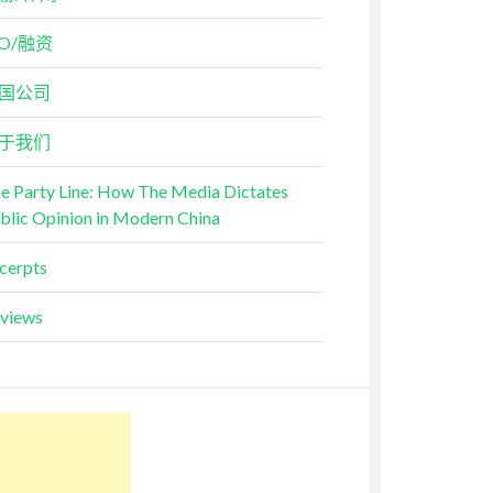
PO/融资
国公司
于我们
e Party Line: How The Media Dictates
blic Opinion in Modern China
cerpts
views