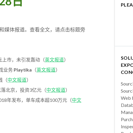
28日
PLEA
件和媒体报道。查看全文，请点击标题旁
SOL
4亿港元上市，未引发轰动（
英文报道
）
EXPO
动游戏业务
Playtika
（
英文报道
）
CON
铁线（
中文报道
）
Sourc
中心花落北京，投资3亿元（
中文报道
）
Sourc
Web b
将于2018年发布，单车成本超100万元（
中文
Datab
Manag
Purch
Inspec