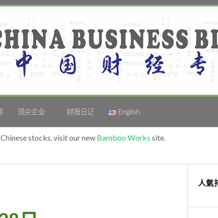
源
顶尖企业
财报日记
English
Chinese stocks, visit our new
Bamboo Works
site.
人氣