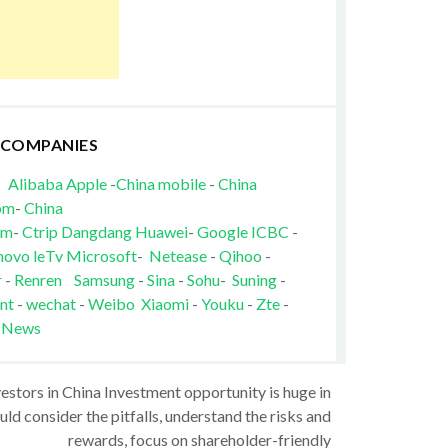
 COMPANIES
Alibaba
Apple
-
China mobile
-
China
om
-
China
om
-
Ctrip
Dangdang
Huawei
-
Google
ICBC
-
novo
leTv
Microsoft
-
Netease
-
Qihoo
-
r
-
Renren
Samsung
-
Sina
-
Sohu
-
Suning
-
nt
-
wechat
-
Weibo
Xiaomi
-
Youku
-
Zte
-
 News
vestors in China Investment opportunity is huge in
ld consider the pitfalls, understand the risks and
rewards, focus on shareholder-friendly