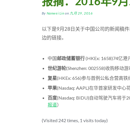
报摘：2016年9月
By
Nanwei Lin
on
九月 29, 2016
以下是9月28日关于中国公司的新闻稿
边的链接。
中国
邮政储蓄银行
(HKEx: 1658)7
世纪游轮
(Shenzhen: 002558)收购移
复星
(HKEx: 656)参与首例公私合营高
苹果
(Nasdaq: AAPL)在华首家研发
百度
(Nasdaq: BIDU)自动驾驶汽车
报道
）
(Visited 242 times, 1 visits today)