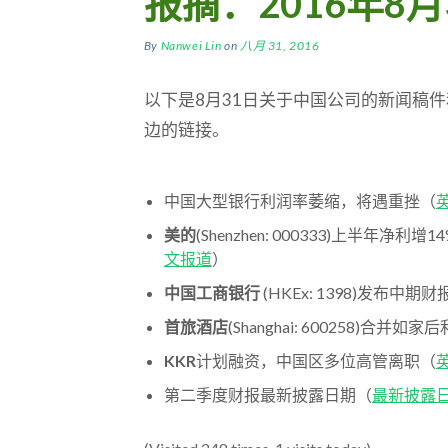
报摘：2016年8月
By
Nanwei Lin
on
八月 31, 2016
以下是8月31日关于中国公司的新闻稿
边的链接。
中国大型银行利润率萎缩，将遇重挫（
美的
(Shenzhen: 000333)上半年净利增
文报道
）
中国工商银行
(HKEx: 1398)发布中期财
首旅酒店
(Shanghai: 600258)合并如
KKR
计划融资，中国区多位高管离职（
第二季度财报最新披露日期（
最新披露