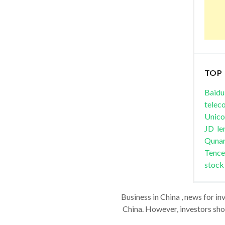
TOP
Baidu
telec
Unic
JD
le
Quna
Tence
stock
Business in China , news for in
China. However, investors shou