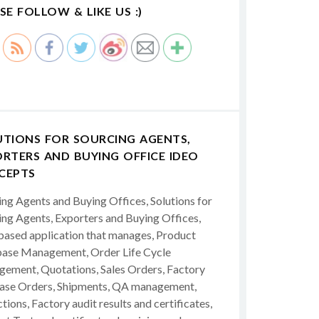
SE FOLLOW & LIKE US :)
UTIONS FOR SOURCING AGENTS,
RTERS AND BUYING OFFICE IDEO
CEPTS
ing Agents and Buying Offices, Solutions for
ing Agents, Exporters and Buying Offices,
ased application that manages, Product
ase Management, Order Life Cycle
ement, Quotations, Sales Orders, Factory
ase Orders, Shipments, QA management,
tions, Factory audit results and certificates,