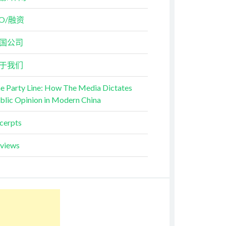
PO/融资
国公司
于我们
e Party Line: How The Media Dictates
blic Opinion in Modern China
cerpts
views