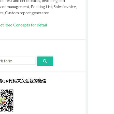
t Test and certificates, Invoicing and
ent management, Packing List, Sales invoice,
ts, Custom report generator
ct Ideo Concepts for detail
该QR代码来关注我的微信