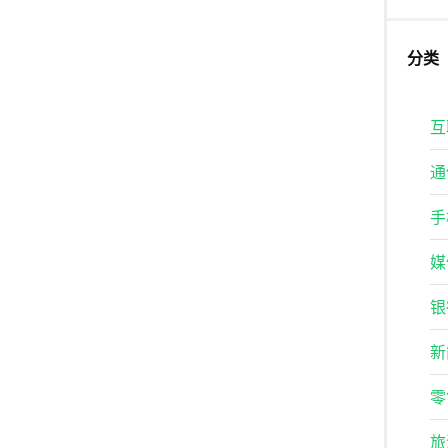
分类
互
通
手
媒
银
新
零
旅