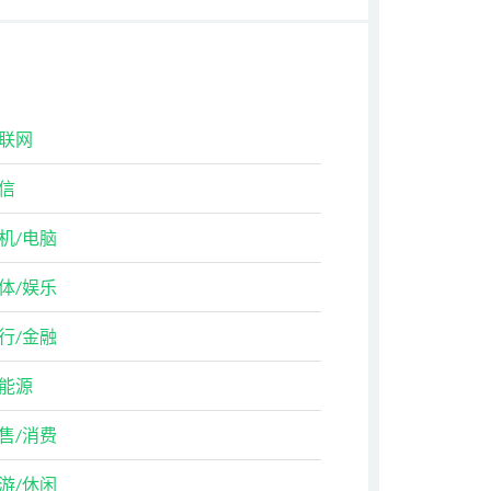
联网
信
机/电脑
体/娱乐
行/金融
能源
售/消费
游/休闲