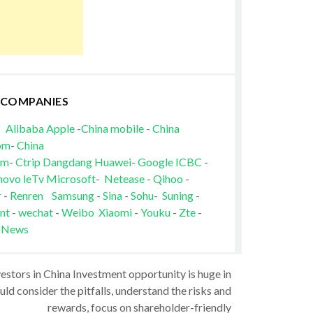
 COMPANIES
Alibaba
Apple
-
China mobile
-
China
om
-
China
om
-
Ctrip
Dangdang
Huawei
-
Google
ICBC
-
novo
leTv
Microsoft
-
Netease
-
Qihoo
-
r
-
Renren
Samsung
-
Sina
-
Sohu
-
Suning
-
nt
-
wechat
-
Weibo
Xiaomi
-
Youku
-
Zte
-
 News
vestors in China Investment opportunity is huge in
ld consider the pitfalls, understand the risks and
rewards, focus on shareholder-friendly