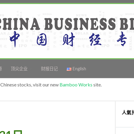
源
顶尖企业
财报日记
English
Chinese stocks, visit our new
Bamboo Works
site.
人氣