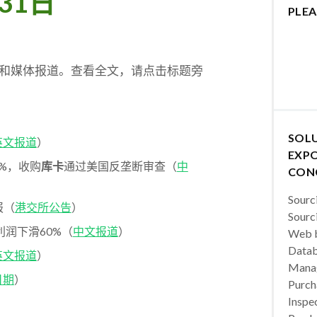
31日
PLEA
件和媒体报道。查看全文，请点击标题旁
SOL
英文报道
）
EXPO
14%，收购
库卡
通过美国反垄断审查（
中
CON
Sourc
报（
港交所公告
）
Sourc
家后利润下滑60%（
中文报道
）
Web b
Datab
英文报道
）
Manag
日期
）
Purch
Inspec