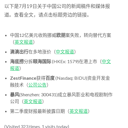
以下是7月19日关于中国公司的新闻稿件和媒体报
道。查看全文，请点击标题旁边的链接。
中国12亿美元收购挪威
欧朋
案失败，转向替代方案
（
英文报道
）
滴滴出行
在多地涨价（
中文报道
）
海底捞
分拆
颐海国际
(HKEx: 1579)在港上市（
中文
报道
）
ZestFinance
获得
百度
(Nasdaq: BIDU)资金开发金
融技术（
公司公告
）
暴风
(Shenzhen: 300431)成立暴风影业和电视剧制作
公司（
英文报道
）
第二季度财报最新披露日期（
英文报道
）
(Visited 323 times, 1 visits today)