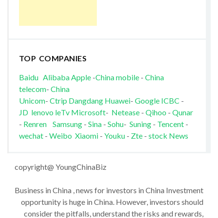
TOP COMPANIES
Baidu
Alibaba
Apple
-
China mobile
-
China
telecom
-
China
Unicom
-
Ctrip
Dangdang
Huawei
-
Google
ICBC
-
JD
lenovo
leTv
Microsoft
-
Netease
-
Qihoo
-
Qunar
-
Renren
Samsung
-
Sina
-
Sohu
-
Suning
-
Tencent
-
wechat
-
Weibo
Xiaomi
-
Youku
-
Zte
-
stock News
copyright@ YoungChinaBiz
Business in China , news for investors in China Investment
opportunity is huge in China. However, investors should
consider the pitfalls, understand the risks and rewards,