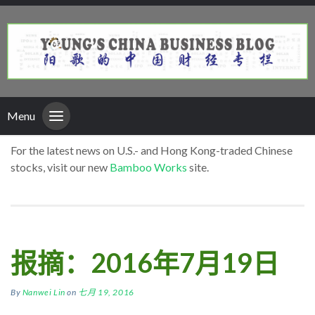
Menu
For the latest news on U.S.- and Hong Kong-traded Chinese
stocks, visit our new
Bamboo Works
site.
报摘：2016年7月19日
By
Nanwei Lin
on
七月 19, 2016