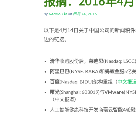
报摘：2016年4月
By
Nanwei Lin
on
四月 14, 2016
以下是4月14日关于中国公司的新闻稿
边的链接。
清华
收购股份后，
莱迪思
(Nasdaq: L
阿里巴巴
(NYSE: BABA)和
蚂蚁金服
5亿
百度
(Nasdaq: BIDU)架构重组（
中文报
曙光
(Shanghai: 603019)与
VMware
(NY
（中文报道）
人工智能健康科技开发商
碳云智能
A轮融