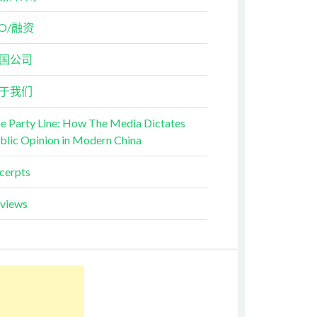
PO/融资
国公司
于我们
e Party Line: How The Media Dictates
blic Opinion in Modern China
cerpts
views