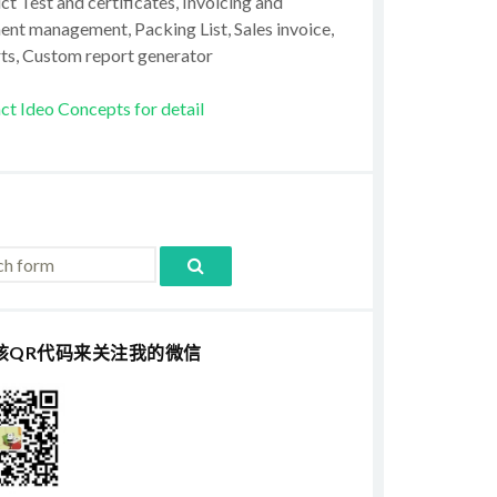
t Test and certificates, Invoicing and
ent management, Packing List, Sales invoice,
ts, Custom report generator
ct Ideo Concepts for detail
该QR代码来关注我的微信