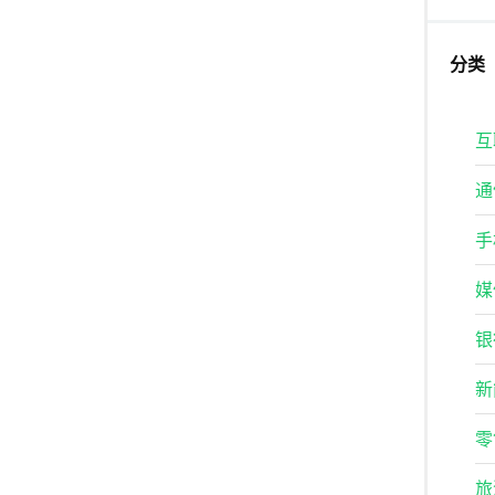
分类
互
通
手
媒
银
新
零
旅