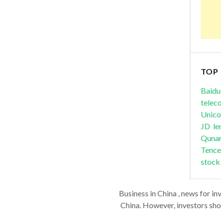
TOP
Baidu
telec
Unic
JD
le
Quna
Tence
stock
Business in China , news for in
China. However, investors shou