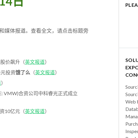
14日
PLEA
件和媒体报道。查看全文，请点击标题旁
SOL
SCC)股价飙升（
英文报道
）
EXPO
美元投资
饿了么
（
英文报道
）
CON
道
）
Sourc
SE: VMW)合资公司中科睿光正式成立
Sourc
Web b
Datab
资10亿元（
英文报道
）
Manag
Purch
Inspec