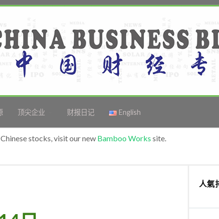
源
顶尖企业
财报日记
English
Chinese stocks, visit our new
Bamboo Works
site.
人氣