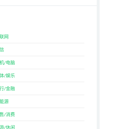
联网
信
机/电脑
体/娱乐
行/金融
能源
售/消费
游/休闲