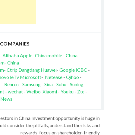
 COMPANIES
Alibaba
Apple
-
China mobile
-
China
om
-
China
om
-
Ctrip
Dangdang
Huawei
-
Google
ICBC
-
novo
leTv
Microsoft
-
Netease
-
Qihoo
-
r
-
Renren
Samsung
-
Sina
-
Sohu
-
Suning
-
nt
-
wechat
-
Weibo
Xiaomi
-
Youku
-
Zte
-
 News
vestors in China Investment opportunity is huge in
ld consider the pitfalls, understand the risks and
rewards, focus on shareholder-friendly