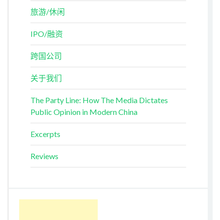
旅游/休闲
IPO/融资
跨国公司
关于我们
The Party Line: How The Media Dictates
Public Opinion in Modern China
Excerpts
Reviews