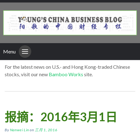
Menu
For the latest news on U.S.- and Hong Kong-traded Chinese
stocks, visit our new
Bamboo Works
site.
报摘：2016年3月1日
By
Nanwei Lin
on
三月 1, 2016