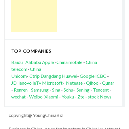
TOP COMPANIES
Baidu
Alibaba
Apple
-
China mobile
-
China
telecom
-
China
Unicom
-
Ctrip
Dangdang
Huawei
-
Google
ICBC
-
JD
lenovo
leTv
Microsoft
-
Netease
-
Qihoo
-
Qunar
-
Renren
Samsung
-
Sina
-
Sohu
-
Suning
-
Tencent
-
wechat
-
Weibo
Xiaomi
-
Youku
-
Zte
-
stock News
copyright@ YoungChinaBiz
Business in China , news for investors in China Investment