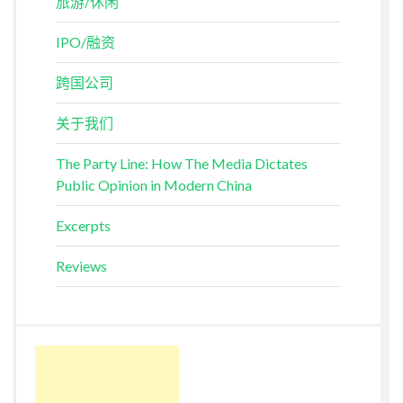
旅游/休闲
IPO/融资
跨国公司
关于我们
The Party Line: How The Media Dictates
Public Opinion in Modern China
Excerpts
Reviews