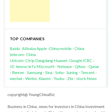
TOP COMPANIES
Baidu
Alibaba
Apple
-
China mobile
-
China
telecom
-
China
Unicom
-
Ctrip
Dangdang
Huawei
-
Google
ICBC
-
JD
lenovo
leTv
Microsoft
-
Netease
-
Qihoo
-
Qunar
-
Renren
Samsung
-
Sina
-
Sohu
-
Suning
-
Tencent
-
wechat
-
Weibo
Xiaomi
-
Youku
-
Zte
-
stock News
copyright@ YoungChinaBiz
Business in China , news for investors in China Investment