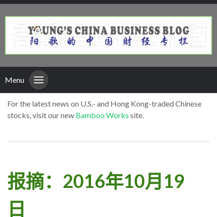
Menu
For the latest news on U.S.- and Hong Kong-traded Chinese
stocks, visit our new
Bamboo Works
site.
报摘：2016年10月19
日