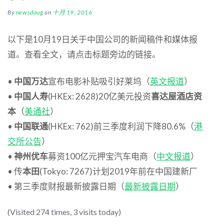
By
newsdoug
on
十月 19, 2016
以下是10月19日关于中国公司的新闻稿件和媒体报
道。查看全文，请点击标题旁边的链接。
•
中国万达
宣布电影补贴吸引好莱坞（
英文报道
）
•
中国人寿
(HKEx: 2628)20亿美元投资
喜达屋酒店资
本
（
美通社
）
•
中国联通
(HKEx: 762)前三季度利润下降80.6%（
港
交所公告
）
•
神州优车
募资100亿元押宝汽车电商（
中文报道
）
• 传
本田
(Tokyo: 7267)计划2019年前在中国建新厂
• 第三季度财报最新披露日期（
最新披露日期
）
(Visited 274 times, 3 visits today)