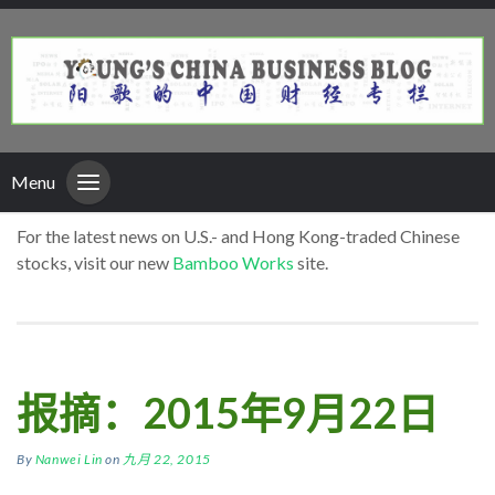
Menu
For the latest news on U.S.- and Hong Kong-traded Chinese
stocks, visit our new
Bamboo Works
site.
报摘：2015年9月22日
By
Nanwei Lin
on
九月 22, 2015