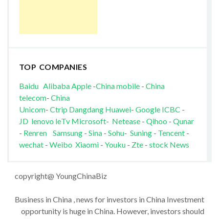
TOP COMPANIES
Baidu
Alibaba
Apple
-
China mobile
-
China
telecom
-
China
Unicom
-
Ctrip
Dangdang
Huawei
-
Google
ICBC
-
JD
lenovo
leTv
Microsoft
-
Netease
-
Qihoo
-
Qunar
-
Renren
Samsung
-
Sina
-
Sohu
-
Suning
-
Tencent
-
wechat
-
Weibo
Xiaomi
-
Youku
-
Zte
-
stock News
copyright@ YoungChinaBiz
Business in China , news for investors in China Investment
opportunity is huge in China. However, investors should