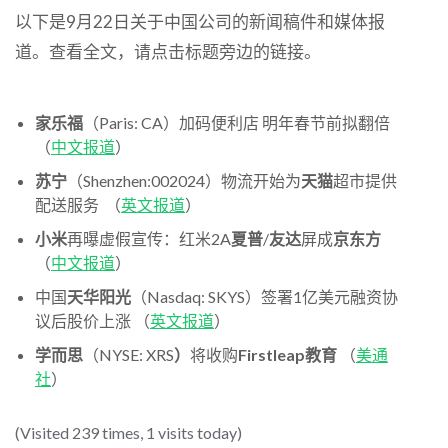
以下是9月22日关于中国公司的新闻稿件和媒体报
道。查看全文，请点击标题旁边的链接。
家乐福
（Paris: CA）加码便利店 明年春节前拟翻倍
（
中文报道
）
苏宁
（Shenzhen:002024）物流开始为
天猫
超市提供
配送服务 （
英文报道
）
小米
再曝虚假宣传：红米2A
夏普
/
友达
屏成
京东方
（
中文报道
）
中国
天华阳光
（Nasdaq: SKYS）签署1亿美元融资协
议后股价上涨 （
英文报道
）
学而思
（NYSE: XRS
）
将收购
Firstleap教育
（
美通
社
）
(Visited 239 times, 1 visits today)