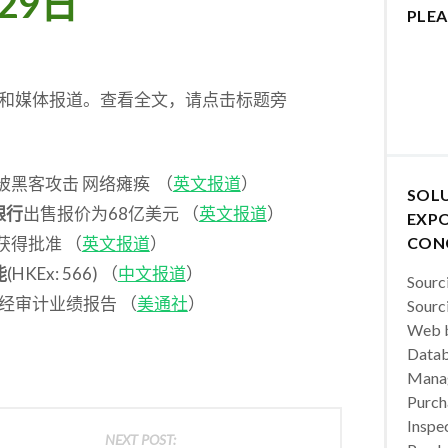
29日
PLEA
件和媒体报道。查看全文，请点击标题旁
RP)被黑客攻击 网络瘫痪 （
英文报道
）
SOL
银行
出售报价为68亿美元 （
英文报道
）
EXPO
行获得批准 （
英文报道
）
CON
能
(HKEx: 566) （
中文报道
）
Sourc
度未经审计业绩报告 （
美通社
）
Sourc
Web b
Datab
Manag
Purch
Inspec
NEXT POST: