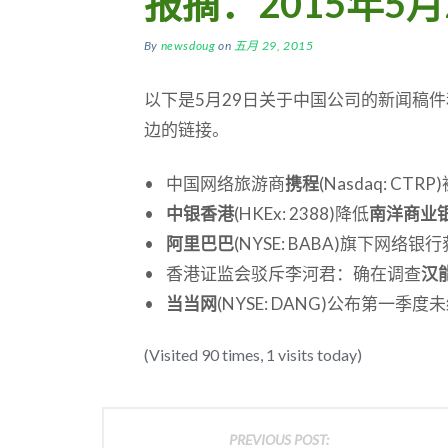
报摘：2015年5月
By
newsdoug
on
五月 29, 2015
以下是5月29日关于中国公司的新闻稿
边的链接。
• 中国网络旅游商
携程
(Nasdaq: CT
•
中银香港
(HKEx: 2388)降低
南洋商业
•
阿里巴巴
(NYSE: BABA)旗下网络银
• 香港证监会驳斥李河君：确在调查
汉
•
当当网
(NYSE: DANG)公布第一季
(Visited 90 times, 1 visits today)
PREVIOUS POST: