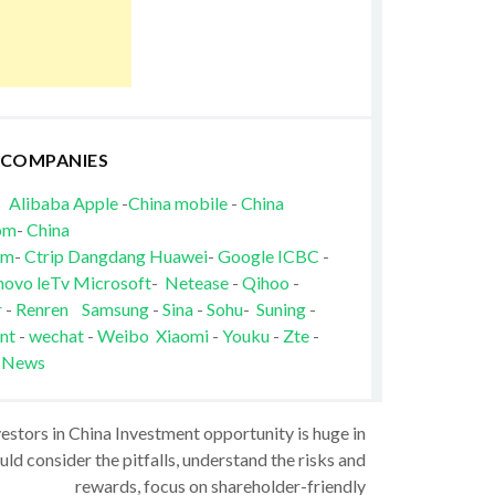
 COMPANIES
Alibaba
Apple
-
China mobile
-
China
om
-
China
om
-
Ctrip
Dangdang
Huawei
-
Google
ICBC
-
novo
leTv
Microsoft
-
Netease
-
Qihoo
-
r
-
Renren
Samsung
-
Sina
-
Sohu
-
Suning
-
nt
-
wechat
-
Weibo
Xiaomi
-
Youku
-
Zte
-
 News
vestors in China Investment opportunity is huge in
ld consider the pitfalls, understand the risks and
rewards, focus on shareholder-friendly