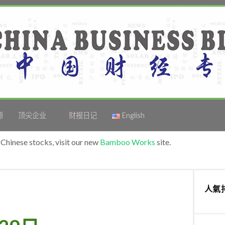
源
顶尖企业
财报日记
English
Chinese stocks, visit our new
Bamboo Works
site.
人氣