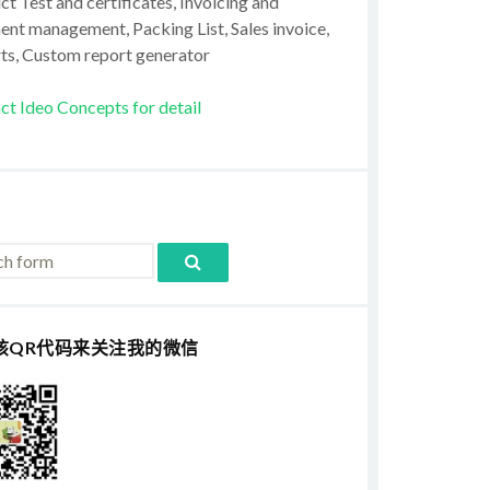
t Test and certificates, Invoicing and
ent management, Packing List, Sales invoice,
ts, Custom report generator
ct Ideo Concepts for detail
该QR代码来关注我的微信