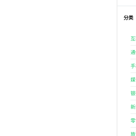
分类
互
通
手
媒
银
新
零
旅