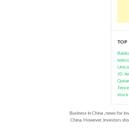
TOP
Baidu
telec
Unic
JD
le
Quna
Tence
stock
Business in China , news for in
China. However, investors shou