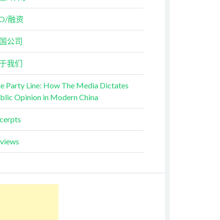
PO/融资
国公司
于我们
e Party Line: How The Media Dictates
blic Opinion in Modern China
cerpts
views