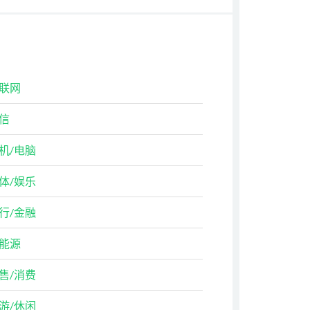
联网
信
机/电脑
体/娱乐
行/金融
能源
售/消费
游/休闲