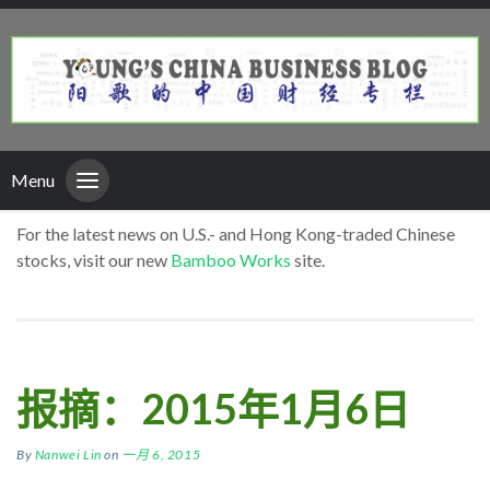
Menu
For the latest news on U.S.- and Hong Kong-traded Chinese
stocks, visit our new
Bamboo Works
site.
报摘：2015年1月6日
By
Nanwei Lin
on
一月 6, 2015