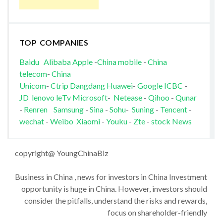
TOP COMPANIES
Baidu
Alibaba
Apple
-
China mobile
-
China
telecom
-
China
Unicom
-
Ctrip
Dangdang
Huawei
-
Google
ICBC
-
JD
lenovo
leTv
Microsoft
-
Netease
-
Qihoo
-
Qunar
-
Renren
Samsung
-
Sina
-
Sohu
-
Suning
-
Tencent
-
wechat
-
Weibo
Xiaomi
-
Youku
-
Zte
-
stock News
copyright@ YoungChinaBiz
Business in China , news for investors in China Investment
opportunity is huge in China. However, investors should
consider the pitfalls, understand the risks and rewards,
focus on shareholder-friendly