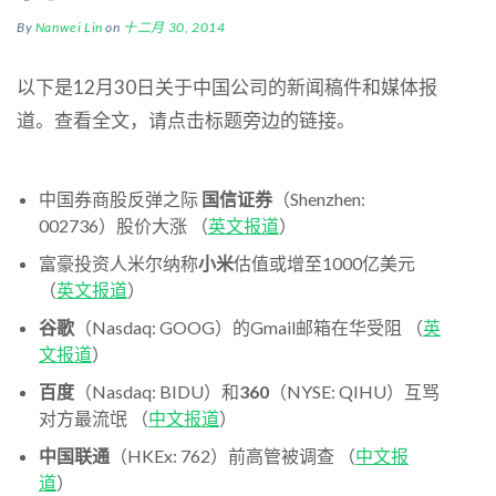
By
Nanwei Lin
on
十二月 30, 2014
以下是12月30日关于中国公司的新闻稿件和媒体报
道。查看全文，请点击标题旁边的链接。
中国券商股反弹之际
国信证券
（Shenzhen:
002736）股价大涨 （
英文报道
）
富豪投资人米尔纳称
小米
估值或增至1000亿美元
（
英文报道
）
谷歌
（Nasdaq: GOOG）的Gmail邮箱在华受阻 （
英
文报道
）
百度
（Nasdaq: BIDU）和
360
（NYSE: QIHU）互骂
对方最流氓 （
中文报道
）
中国联通
（HKEx: 762）前高管被调查 （
中文报
道
）