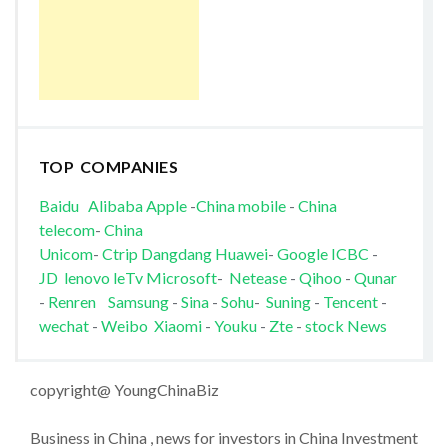
TOP COMPANIES
Baidu
Alibaba
Apple
-
China mobile
-
China
telecom
-
China
Unicom
-
Ctrip
Dangdang
Huawei
-
Google
ICBC
-
JD
lenovo
leTv
Microsoft
-
Netease
-
Qihoo
-
Qunar
-
Renren
Samsung
-
Sina
-
Sohu
-
Suning
-
Tencent
-
wechat
-
Weibo
Xiaomi
-
Youku
-
Zte
-
stock News
copyright@ YoungChinaBiz
Business in China , news for investors in China Investment