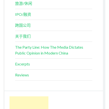
旅游/休闲
IPO/融资
跨国公司
关于我们
The Party Line: How The Media Dictates
Public Opinion in Modern China
Excerpts
Reviews