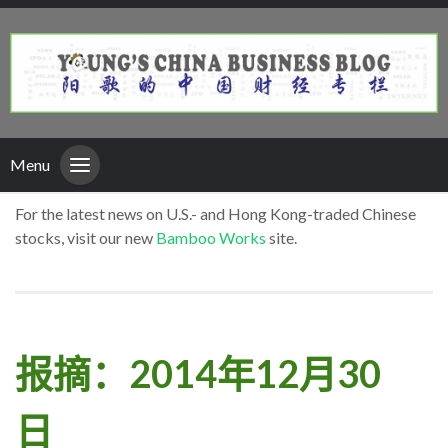
Menu
For the latest news on U.S.- and Hong Kong-traded Chinese
stocks, visit our new
Bamboo Works
site.
报摘：2014年12月30
日