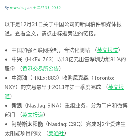
By
newsdoug
on
十二月 31, 2012
以下是12月31日关于中国公司的新闻稿件和媒体报
道。查看全文，请点击标题旁边的链接。
• 中国加强互联网控制，合法化删帖 （
英文报道
）
•
中兴
（HKEx: 763）以13亿元出售
深圳力维
81%的
股份 （
香港交易所公告
）
•
中海油
（HKEx: 883）收购
尼克森
（Toronto:
NXY）的交易最早于2013年第一季度完成 （
英文报
道
）
•
新浪
（Nasdaq: SINA）重组业务，分为门户和微博
部门 （
英文报道
）
•
阿特斯太阳能
（Nasdaq: CSIQ）完成对2个爱迪生
太阳能项目的收 （
美通社
）