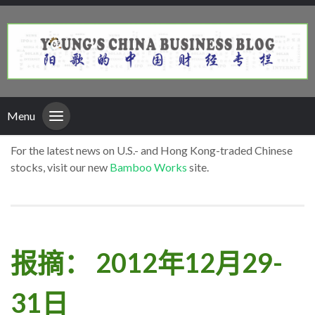
Menu
For the latest news on U.S.- and Hong Kong-traded Chinese
stocks, visit our new
Bamboo Works
site.
报摘： 2012年12月29-
31日