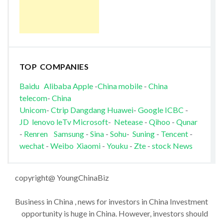
TOP COMPANIES
Baidu
Alibaba
Apple
-
China mobile
-
China
telecom
-
China
Unicom
-
Ctrip
Dangdang
Huawei
-
Google
ICBC
-
JD
lenovo
leTv
Microsoft
-
Netease
-
Qihoo
-
Qunar
-
Renren
Samsung
-
Sina
-
Sohu
-
Suning
-
Tencent
-
wechat
-
Weibo
Xiaomi
-
Youku
-
Zte
-
stock News
copyright@ YoungChinaBiz
Business in China , news for investors in China Investment
opportunity is huge in China. However, investors should