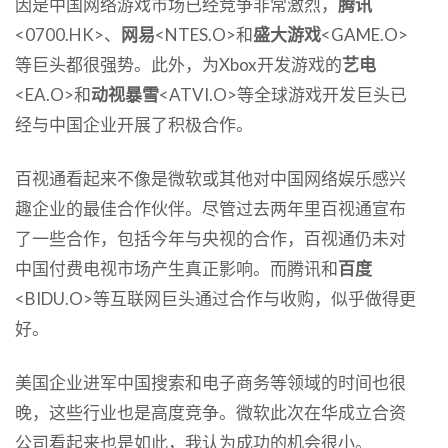
因是中国网络游戏市场已经竞争非常激烈，
腾讯
<0700.HK>、
网易
<NTES.O>和
盛大游戏
<GAME.O>
等巨头都很强势。此外，为Xbox开发游戏的
艺电
<EA.O>和
动视暴雪
<ATVI.O>等全球游戏开发巨头已
经与中国企业开展了积极合作。
百视通看起来不像是微软或其他对中国网络娱乐感兴
趣企业的最佳合作伙伴。尽管过去两年里百视通宣布
了一些合作，包括今年与央视的合作，百视通仍未对
中国付费电视市场产生真正影响。而腾讯和
百度
<BIDU.O>等互联网巨头通过合作与收购，似乎做得更
好。
美国企业进军中国搜索和电子商务等领域的时间也很
晚，这些行业也是高度竞争。微软此次在华成立合资
公司看起来也是如此，我认为成功的机会很小。