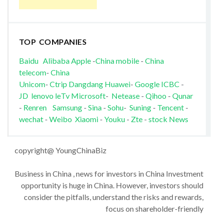
TOP COMPANIES
Baidu
Alibaba
Apple
-
China mobile
-
China
telecom
-
China
Unicom
-
Ctrip
Dangdang
Huawei
-
Google
ICBC
-
JD
lenovo
leTv
Microsoft
-
Netease
-
Qihoo
-
Qunar
-
Renren
Samsung
-
Sina
-
Sohu
-
Suning
-
Tencent
-
wechat
-
Weibo
Xiaomi
-
Youku
-
Zte
-
stock News
copyright@ YoungChinaBiz
Business in China , news for investors in China Investment
opportunity is huge in China. However, investors should
consider the pitfalls, understand the risks and rewards,
focus on shareholder-friendly