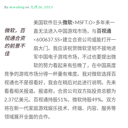
By
newsdoug
on
九月 26, 2013
美国软件巨头
微软
<MSFT.O>多年来一
微软，百
直无法进入中国游戏市场，与
百视通
视通合资
<600637.SS>建立合资公司或能打开一
的前景不
扇大门。我应该祝贺微软坚韧不拔地进
佳
军中国电子游戏市场，不过也要提出微
软的努力看起来有些晚了，在中国高度
竞争的游戏市场分得一杯羹有难度。我对微软选择百
视通也不是很看好，我会在稍后对此进行说明。先来
看看相关报道。报道称，合资公司双方拟投资总额为
2.37亿美元。百视通持股51%，微软持股49%。双方
将在新一代家庭游戏娱乐技术、终端、内容、服务等
领域展开全面的合作。