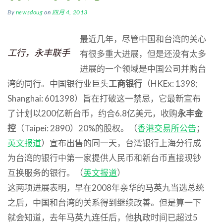
By
newsdoug
on
四月 4, 2013
最近几年，尽管中国和台湾的关心
工行，永丰联手
有很多重大进展，但是还没有太多
进展的一个领域是中国公司并购台
湾的同行。中国银行业巨头
工商银行
（HKEx: 1398;
Shanghai: 601398）旨在打破这一禁忌，它最新宣布
了计划以200亿新台币，约合6.8亿美元，收购
永丰金
控
（Taipei: 2890）20%的股权。（
香港交易所公告
；
英文报道
）宣布出售的同一天，台湾银行上海分行成
为台湾的银行中第一家提供人民币和新台币直接现钞
互换服务的银行。（
英文报道
）
这两项进展表明，早在2008年亲华的马英九当选总统
之后，中国和台湾的关系得到继续改善。但是算一下
就会知道，去年马英九连任后，他执政时间已超过5