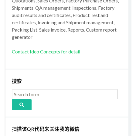
Quotations, Sales Orders, Factory Purchase Orders,
Shipments, QA management, Inspections, Factory
audit results and certificates, Product Test and
certificates, Invoicing and Shipment management,
Packing List, Sales invoice, Reports, Custom report
generator
Contact Ideo Concepts for detail
搜索
扫描该QR代码来关注我的微信