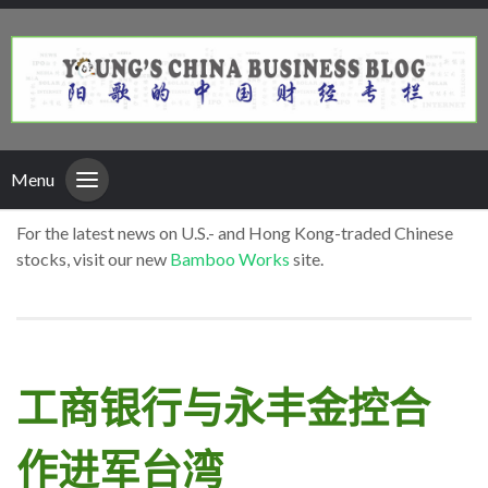
Menu
For the latest news on U.S.- and Hong Kong-traded Chinese
stocks, visit our new
Bamboo Works
site.
工商银行与永丰金控合
作进军台湾