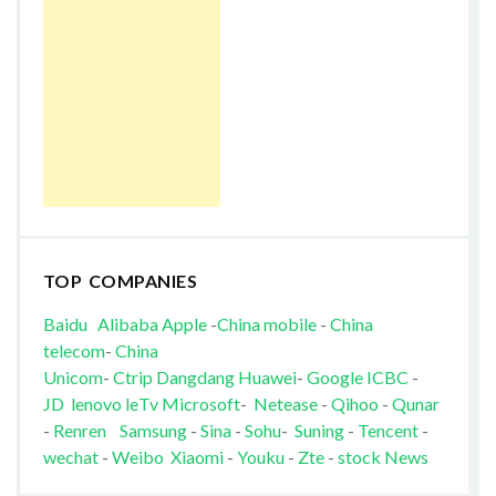
TOP COMPANIES
Baidu
Alibaba
Apple
-
China mobile
-
China
telecom
-
China
Unicom
-
Ctrip
Dangdang
Huawei
-
Google
ICBC
-
JD
lenovo
leTv
Microsoft
-
Netease
-
Qihoo
-
Qunar
-
Renren
Samsung
-
Sina
-
Sohu
-
Suning
-
Tencent
-
wechat
-
Weibo
Xiaomi
-
Youku
-
Zte
-
stock News