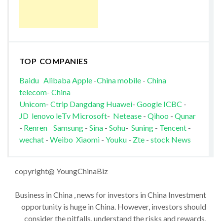
TOP COMPANIES
Baidu
Alibaba
Apple
-
China mobile
-
China
telecom
-
China
Unicom
-
Ctrip
Dangdang
Huawei
-
Google
ICBC
-
JD
lenovo
leTv
Microsoft
-
Netease
-
Qihoo
-
Qunar
-
Renren
Samsung
-
Sina
-
Sohu
-
Suning
-
Tencent
-
wechat
-
Weibo
Xiaomi
-
Youku
-
Zte
-
stock News
copyright@ YoungChinaBiz
Business in China , news for investors in China Investment
opportunity is huge in China. However, investors should
consider the pitfalls, understand the risks and rewards,