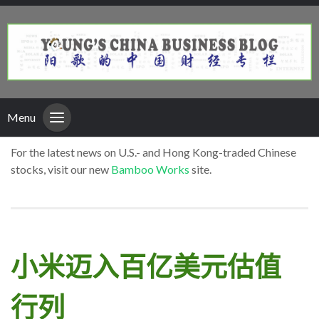
Menu
For the latest news on U.S.- and Hong Kong-traded Chinese
stocks, visit our new
Bamboo Works
site.
小米迈入百亿美元估值
行列