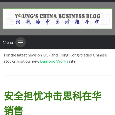
Menu
For the latest news on U.S.- and Hong Kong-traded Chinese
stocks, visit our new
Bamboo Works
site.
安全担忧冲击思科在华
销售