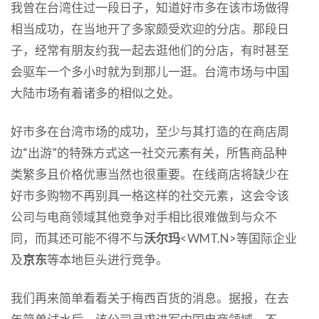
我曾在台湾住过一段日子，知道好市多在该市场做得
相当成功，在当地开了多家颇受欢迎的分店。那段日
子，经常有朋友约我一起去逛他们的分店，有时甚至
会驱车一个多小时就为到那儿一逛。台湾市场与中国
大陆市场有着诸多的相似之处。
好市多在台湾市场的成功，至少与其打造的在商店周
边“出游”的特殊方式这一社交元素有关，所售商品种
类繁多且价格优惠当然也很重要。在线商店将缺少在
好市多购物不再别具一格这样的社交元素，这会令该
公司与电商领域其他竞争对手相比很难做到与众不
同，而其还可能不得不与
沃尔玛
<WMT.N>等国际企业
及
京东
等本地巨头进行竞争。
我们再来简单看看关于梅西百货的消息。据报，在去