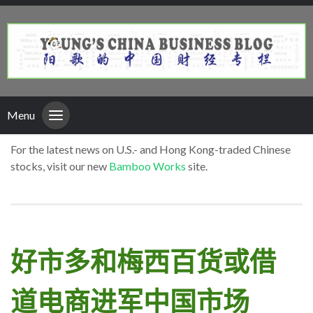
Menu
For the latest news on U.S.- and Hong Kong-traded Chinese
stocks, visit our new
Bamboo Works
site.
好市多和梅西百货或借
道电商进军中国市场