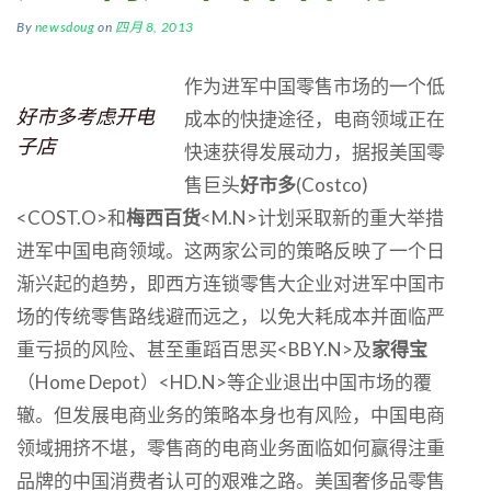
By
newsdoug
on
四月 8, 2013
作为进军中国零售市场的一个低
好市多考虑开电
成本的快捷途径，电商领域正在
子店
快速获得发展动力，据报美国零
售巨头
好市多
(Costco)
<COST.O>和
梅西百货
<M.N>计划采取新的重大举措
进军中国电商领域。这两家公司的策略反映了一个日
渐兴起的趋势，即西方连锁零售大企业对进军中国市
场的传统零售路线避而远之，以免大耗成本并面临严
重亏损的风险、甚至重蹈百思买<BBY.N>及
家得宝
（Home Depot）<HD.N>等企业退出中国市场的覆
辙。但发展电商业务的策略本身也有风险，中国电商
领域拥挤不堪，零售商的电商业务面临如何赢得注重
品牌的中国消费者认可的艰难之路。
美国奢侈品零售