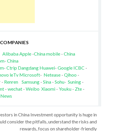
 COMPANIES
Alibaba
Apple
-
China mobile
-
China
om
-
China
om
-
Ctrip
Dangdang
Huawei
-
Google
ICBC
-
novo
leTv
Microsoft
-
Netease
-
Qihoo
-
r
-
Renren
Samsung
-
Sina
-
Sohu
-
Suning
-
nt
-
wechat
-
Weibo
Xiaomi
-
Youku
-
Zte
-
 News
vestors in China Investment opportunity is huge in
ld consider the pitfalls, understand the risks and
rewards, focus on shareholder-friendly