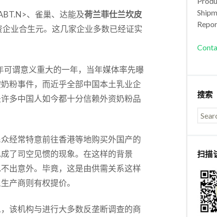
Produc
Shipm
ABT.N>、雀巢、达能及
荷兰菲仕兰坎皮
Repor
同时还有中资企业合生元。这几家企业多数已经证实
Conta
8年可谓意义重大的一年，当年媒体率先曝
胺奶粉事件，而近乎全部中国本土乳业企
搜索
是许多中国人如今都十分信赖外资奶粉品
民众经常特意前往香港等地购买外国产的
也成了司空见惯的现象。在这样的背景
扫描
也不出意外。毕竟，这是由供需关系这样
么生产商则有权提价。
思，该机构与进行大多数反垄断调查的商