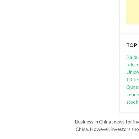
TOP
Baidu
telec
Unic
JD
le
Quna
Tence
stock
Business in China , news for in
China. However, investors shou