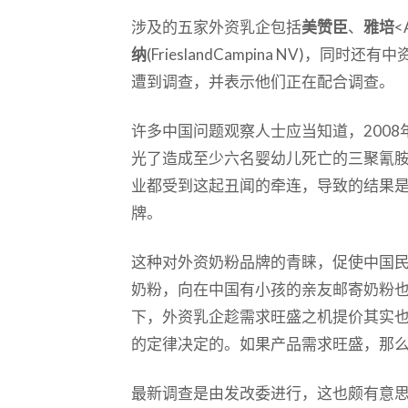
涉及的五家外资乳企包括
美赞臣
、
雅培
<
纳
(FrieslandCampina NV)，
遭到调查，并表示他们正在配合调查。
许多中国问题观察人士应当知道，200
光了造成至少六名婴幼儿死亡的三聚氰
业都受到这起丑闻的牵连，导致的结果
牌。
这种对外资奶粉品牌的青睐，促使中国
奶粉，向在中国有小孩的亲友邮寄奶粉
下，外资乳企趁需求旺盛之机提价其实
的定律决定的。如果产品需求旺盛，那
最新调查是由发改委进行，这也颇有意