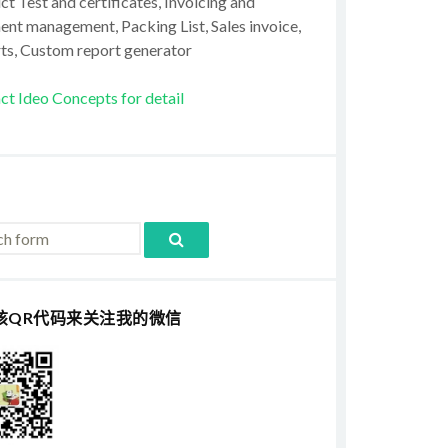
t Test and certificates, Invoicing and
ent management, Packing List, Sales invoice,
ts, Custom report generator
ct Ideo Concepts for detail
该QR代码来关注我的微信