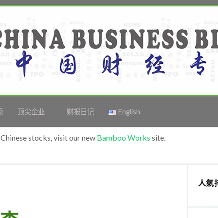
源
顶尖企业
财报日记
English
Chinese stocks, visit our new
Bamboo Works
site.
人氣