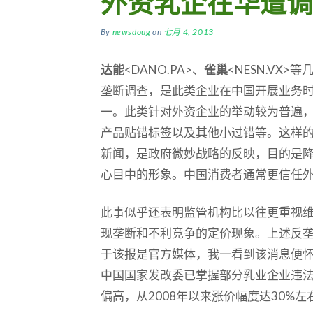
外资乳企在华遭调
By
newsdoug
on
七月 4, 2013
达能
<DANO.PA>、
雀巢
<NESN.VX
垄断调查，是此类企业在中国开展业务
一。此类针对外资企业的举动较为普遍
产品贴错标签以及其他小过错等。这样
新闻，是政府微妙战略的反映，目的是
心目中的形象。中国消费者通常更信任
此事似乎还表明监管机构比以往更重视
现垄断和不利竞争的定价现象。上述反
于该报是官方媒体，我一看到该消息便
中国国家发改委已掌握部分乳业企业违
偏高，从2008年以来涨价幅度达30%左