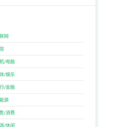
联网
信
机/电脑
体/娱乐
行/金融
能源
售/消费
游/休闲