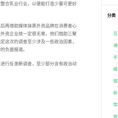
试整合乳业行业，以便能打造少量可更好
分类
然后再借助媒体抹黑外资品牌在消费者心
些外资企业就一定很无辜，他们借助三聚
互
确定这次的调查至少涉及一些政治因素，
通
牌的负面报道。
手
业进行反垄断调查，至少部分含有政治动
媒
银
新
零
旅