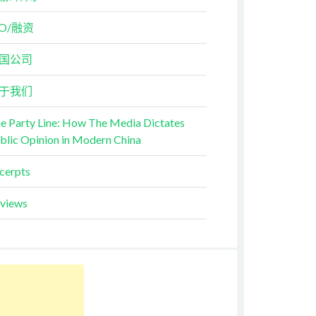
PO/融资
国公司
于我们
e Party Line: How The Media Dictates
blic Opinion in Modern China
cerpts
views