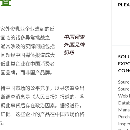
查
PLEA
>等几家外资乳业企业遭到的反
中国调查
时面临的诸多异常挑战之
外国品牌
，通常涉及的实际问题包括
奶粉
的问题经中国媒体报道成大
SOL
降低此类企业在中国消费者
EXPO
CON
外国品牌，而非国产品牌。
Sourc
维持中国市场的公平竞争，以寻求避免出
Sourc
Web b
垄断调查消息是《人民日报》报道的，鉴
Datab
怀疑此事背后存在政治因素。据报道称，
Manag
法证据。这些企业的产品在中国市场价格
Purch
右。
Inspec