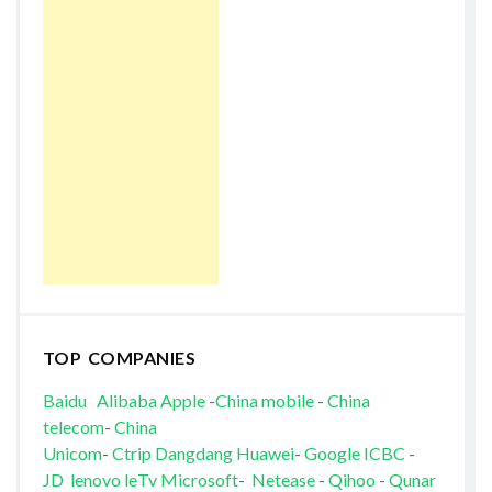
TOP COMPANIES
Baidu
Alibaba
Apple
-
China mobile
-
China
telecom
-
China
Unicom
-
Ctrip
Dangdang
Huawei
-
Google
ICBC
-
JD
lenovo
leTv
Microsoft
-
Netease
-
Qihoo
-
Qunar