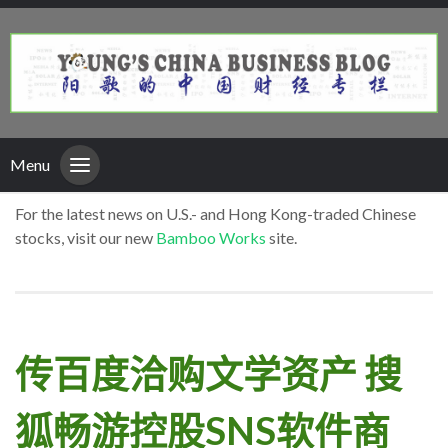
Menu
For the latest news on U.S.- and Hong Kong-traded Chinese
stocks, visit our new
Bamboo Works
site.
传百度洽购文学资产 搜
狐畅游控股SNS软件商