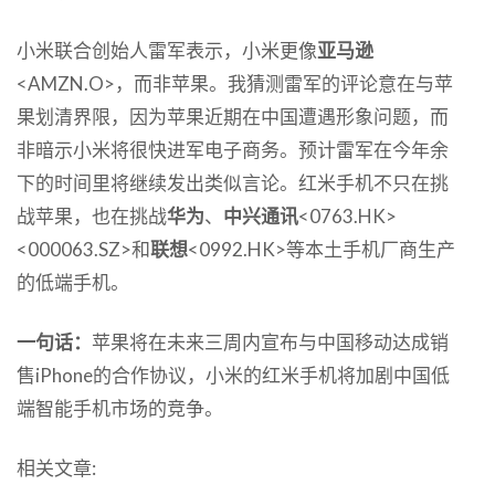
小米联合创始人雷军表示，小米更像
亚马逊
<AMZN.O>，而非苹果。我猜测雷军的评论意在与苹
果划清界限，因为苹果近期在中国遭遇形象问题，而
非暗示小米将很快进军电子商务。预计雷军在今年余
下的时间里将继续发出类似言论。红米手机不只在挑
战苹果，也在挑战
华为
、
中兴通讯
<0763.HK>
<000063.SZ>和
联想
<0992.HK>等本土手机厂商生产
的低端手机。
一句话：
苹果将在未来三周内宣布与中国移动达成销
售iPhone的合作协议，小米的红米手机将加剧中国低
端智能手机市场的竞争。
相关文章: