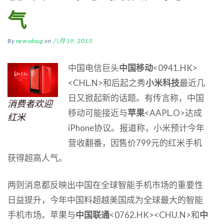
气
By
newsdoug
on
八月 19, 2013
中国电信巨头
中国移动
<0941.HK>
<CHL.N>和后起之秀
小米科技
最近几
日又掀起新的话题。有传言称，中国
消费者欢迎
移动可能接近与
苹果
<AAPL.O>达成
红米
iPhone协议。报道称，小米预计今年
营收翻番，因售价799元的红米手机
获得超高人气。
两则消息都反映出中国在全球智能手机市场的重要性
日益提升，今年中国料超越美国成为全球最大的智能
手机市场。苹果与
中国联通
<0762.HK><CHU.N>和
中