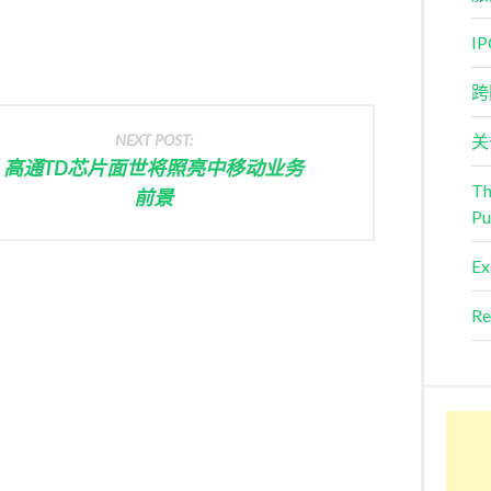
I
跨
NEXT POST:
关
高通TD芯片面世将照亮中移动业务
Th
前景
Pu
Ex
Re