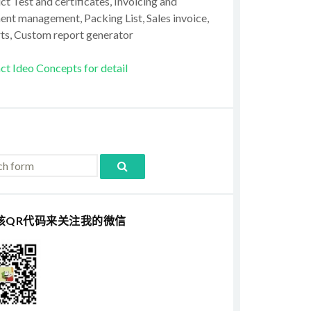
t Test and certificates, Invoicing and
ent management, Packing List, Sales invoice,
ts, Custom report generator
ct Ideo Concepts for detail
该QR代码来关注我的微信