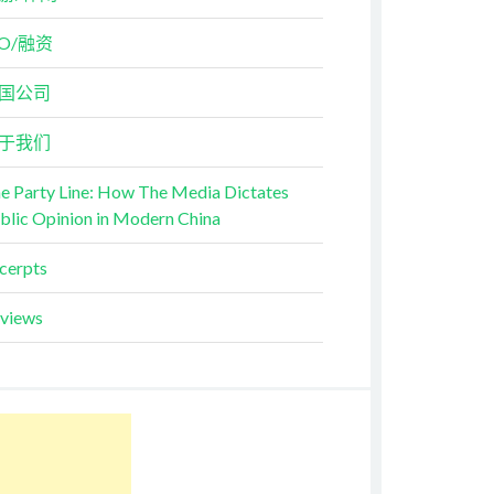
PO/融资
国公司
于我们
e Party Line: How The Media Dictates
blic Opinion in Modern China
cerpts
views