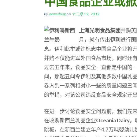
中国食品企业或掀
By
newsdoug
on
十二月 19, 2012
上海光明食品集团
并购英
月，就有传出
伊利
进行国
息。伊利此举或许标志中国食品企业将
并购不仅能进军外国食品市场，同时还
过去五年来，食品安全一直都是中国的
闻，那起丑闻令伊利及其他多数中国乳
卷入到一系列相对小一些的质量问题丑
的举措，对该公司违反食品安全规定开
在进一步讨论食品安全问题前，我们先
在收购新西兰乳品企业
Oceania Dairy
。
跳板，在新西兰建立年产4.7万吨婴幼儿