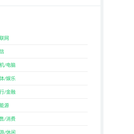
联网
信
机/电脑
体/娱乐
行/金融
能源
售/消费
游/休闲