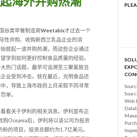
起海外并购热潮
PLEA
国谷类早餐制造商
Weetabix
才过去一个
际性并购、收购新西兰乳品企业的消
开始掀起一波并购热潮，而这些企业通过
有望学到如何更好控制食品质量的经验。
SOL
一大热门话题，最早可追溯至三聚氰胺丑
EXPO
CON
品企业受到冲击。就在最近，光明食品还
闻中，导致上海市政府上月采取不同寻常
Sourc
Sourc
出罚单。
Web b
Datab
来看看关于伊利的相关消息。伊利宣布正
Manag
收购Oceania后，伊利将以该公司为投资
Purch
奶粉的项目，投资总额约为1.7亿美元。
Inspec