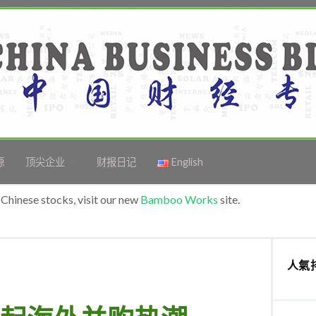
源
顶尖企业
财报日记
English
Chinese stocks, visit our new
Bamboo Works
site.
人氣