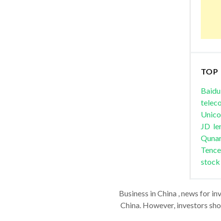
TOP
Baidu
telec
Unic
JD
le
Quna
Tence
stock
Business in China , news for in
China. However, investors shou