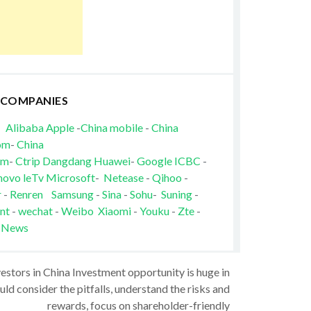
 COMPANIES
Alibaba
Apple
-
China mobile
-
China
om
-
China
om
-
Ctrip
Dangdang
Huawei
-
Google
ICBC
-
novo
leTv
Microsoft
-
Netease
-
Qihoo
-
r
-
Renren
Samsung
-
Sina
-
Sohu
-
Suning
-
nt
-
wechat
-
Weibo
Xiaomi
-
Youku
-
Zte
-
 News
vestors in China Investment opportunity is huge in
ld consider the pitfalls, understand the risks and
rewards, focus on shareholder-friendly