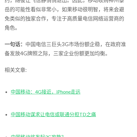
约，随後让飞信静悄悄退出。因此，移动收购神州泰
岳的可能性看似非常小，如果移动很明智，将来会避
免类似的独家合作，专注于高质量电信网络运营商的
角色。
一句话：
中国电信三巨头3G市场份额企稳，在政府准
备发放4G牌照之际，三家企业份额更加均衡。
相关文章:
中国移动：4G接近，iPhone走远
中国移动谋求让电信或联通分担TD之痛
中国移动将发起3G攻势？