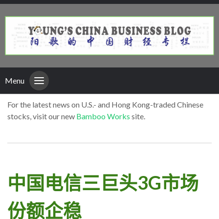
Menu
For the latest news on U.S.- and Hong Kong-traded Chinese
stocks, visit our new
Bamboo Works
site.
中国电信三巨头3G市场
份额企稳