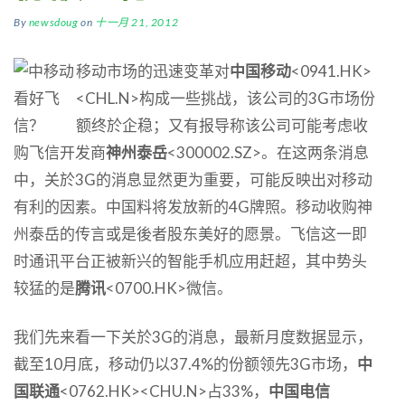
By
newsdoug
on
十一月 21, 2012
移动市场的迅速变革对
中国移动
<0941.HK>
<CHL.N>构成一些挑战，该公司的3G市场份
额终於企稳；又有报导称该公司可能考虑收
购飞信开发商
神州泰岳
<300002.SZ>。在这两条消息
中，关於3G的消息显然更为重要，可能反映出对移动
有利的因素。中国料将发放新的4G牌照。移动收购神
州泰岳的传言或是後者股东美好的愿景。飞信这一即
时通讯平台正被新兴的智能手机应用赶超，其中势头
较猛的是
腾讯
<0700.HK>微信。
我们先来看一下关於3G的消息，最新月度数据显示，
截至10月底，移动仍以37.4%的份额领先3G市场，
中
国联通
<0762.HK><CHU.N>占33%，
中国电信