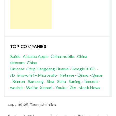
TOP COMPANIES
Baidu
Alibaba
Apple
-
China mobile
-
China
telecom
-
China
Unicom
-
Ctrip
Dangdang
Huawei
-
Google
ICBC
-
JD
lenovo
leTv
Microsoft
-
Netease
-
Qihoo
-
Qunar
-
Renren
Samsung
-
Sina
-
Sohu
-
Suning
-
Tencent
-
wechat
-
Weibo
Xiaomi
-
Youku
-
Zte
-
stock News
copyright@ YoungChinaBiz