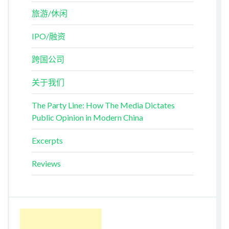
旅游/休闲
IPO/融资
跨国公司
关于我们
The Party Line: How The Media Dictates
Public Opinion in Modern China
Excerpts
Reviews