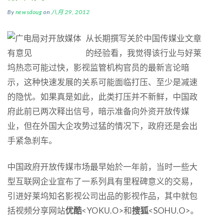
By
newsdoug
on
八月 29, 2012
从长期撰写关於中国传媒业文章
的经验看，我觉得该行业与好莱
坞热恋可能过快，影视监管机构官员的最新言论暗
示，这种快速发展的关系可能面临打压、至少是减速
的隐忧。如果真是如此，此类打压并不新鲜，中国政
府此前已两次释出信号，暗示准备向外资开放传媒
业，但在外国大企攻势过猛的情况下，政府还是会出
手紧急刹车。
中国政府开放传媒市场最早始於一年前，当时一些大
型互联网企业宣布了一系列具有里程碑意义的交易，
引进好莱坞知名影视公司出品的影视作品，其中就包
括视频分享网站
优酷
<YOKU.O>和
搜狐
<SOHU.O>。