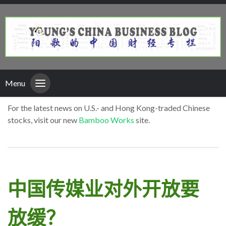
Menu
For the latest news on U.S.- and Hong Kong-traded Chinese
stocks, visit our new
Bamboo Works
site.
中国传媒业对外开放要
放缓？