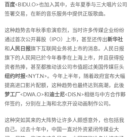
百度
<BIDU.O>也加入其中，去年夏季与三大唱片公司
签署交易，在新的音乐服务中提供正版歌曲。
这种趋势去年秋季愈演愈烈，当时许多传媒企业纷纷
通过首次公开募股（IPO）上市，甚至还传出
新华社
和
人民日报
旗下互联网业务将上市的消息。人民日报
旗下的人民网已於今年春季在上海上市，并且获得投
资者热捧，甚至都推动该公司市值超过美国传媒巨头
纽约时报
<NYT.N>。今年上半年，随着政府宣布大幅
提高进口影片配额，这种趋势也最终达到高潮，此後
梦工厂
<DWA.O>和
迪士尼
<DIS.N>相继与中方合作夥
伴签约，分别在上海和北京开设动画制作公司。
这种突如其来的大阵势让许多人颇感意外，也包括我
自己。过去十年中，中国一直对外资紧闭传媒业大