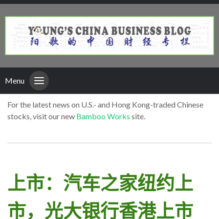
Menu
For the latest news on U.S.- and Hong Kong-traded Chinese
stocks, visit our new
Bamboo Works
site.
上市：汽车之家纽约上
市，光大银行香港上市