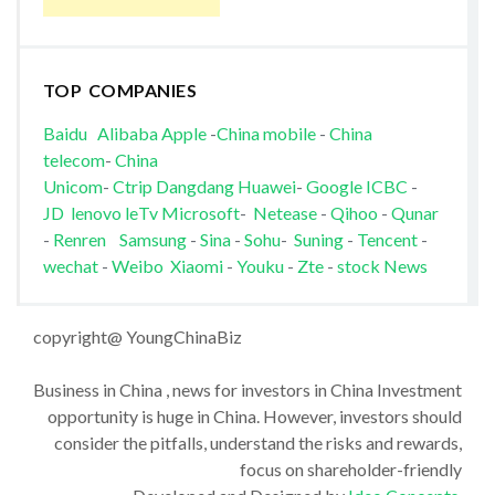
TOP COMPANIES
Baidu
Alibaba
Apple
-
China mobile
-
China
telecom
-
China
Unicom
-
Ctrip
Dangdang
Huawei
-
Google
ICBC
-
JD
lenovo
leTv
Microsoft
-
Netease
-
Qihoo
-
Qunar
-
Renren
Samsung
-
Sina
-
Sohu
-
Suning
-
Tencent
-
wechat
-
Weibo
Xiaomi
-
Youku
-
Zte
-
stock News
copyright@ YoungChinaBiz
Business in China , news for investors in China Investment
opportunity is huge in China. However, investors should
consider the pitfalls, understand the risks and rewards,
focus on shareholder-friendly