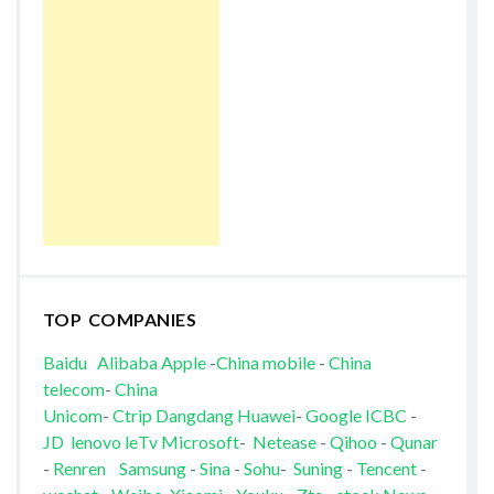
TOP COMPANIES
Baidu
Alibaba
Apple
-
China mobile
-
China
telecom
-
China
Unicom
-
Ctrip
Dangdang
Huawei
-
Google
ICBC
-
JD
lenovo
leTv
Microsoft
-
Netease
-
Qihoo
-
Qunar
-
Renren
Samsung
-
Sina
-
Sohu
-
Suning
-
Tencent
-