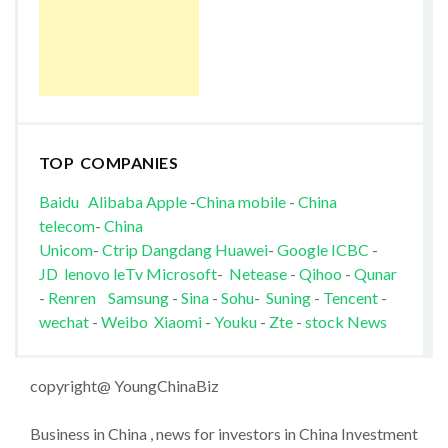
TOP COMPANIES
Baidu
Alibaba
Apple
-
China mobile
-
China
telecom
-
China
Unicom
-
Ctrip
Dangdang
Huawei
-
Google
ICBC
-
JD
lenovo
leTv
Microsoft
-
Netease
-
Qihoo
-
Qunar
-
Renren
Samsung
-
Sina
-
Sohu
-
Suning
-
Tencent
-
wechat
-
Weibo
Xiaomi
-
Youku
-
Zte
-
stock News
copyright@ YoungChinaBiz
Business in China , news for investors in China Investment