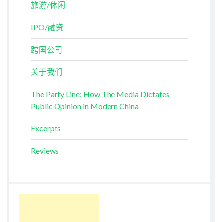
旅游/休闲
IPO/融资
跨国公司
关于我们
The Party Line: How The Media Dictates
Public Opinion in Modern China
Excerpts
Reviews