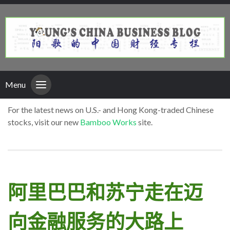
Menu
For the latest news on U.S.- and Hong Kong-traded Chinese
stocks, visit our new
Bamboo Works
site.
阿里巴巴和苏宁走在迈
向金融服务的大路上