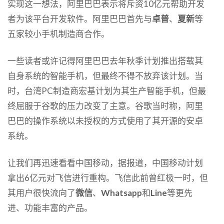
实现这一想法，阿里巴巴表示将斥资10亿元帮助开发
者为该平台开发软件。阿里巴巴首先与
卓普
、
夏新
等
五家较小手机制造商合作。
一些读者或许记得阿里巴巴去年秋季计划推出搭载其
自身系统的智能手机，但最终不得不放弃该计划。当
时，台湾PC制造商宏基计划为其生产智能手机，但最
终屈服于谷歌的压力改变了主意。谷歌当时称，阿里
巴巴的操作系统以未授权的方式使用了其开源的安卓
系统。
让我们再迅速看看中国移动，据报道，中国移动计划
拿出6亿元对飞信进行重构。飞信此前曾红极一时，但
其用户很快流向了
微信
、
Whatsapp
和
Line
等更先
进、功能丰富的产品。