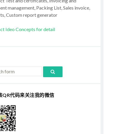
t Test and certificates, Invoicing and
ent management, Packing List, Sales invoice,
ts, Custom report generator
ct Ideo Concepts for detail
该QR代码来关注我的微信