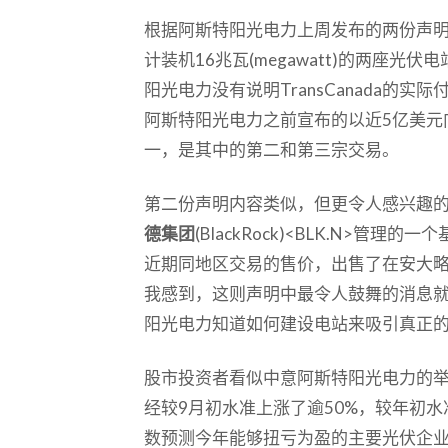
根据阿斯特阳光电力上周发布的两份声明
计装机16兆瓦(megawatt)的两座光伏
阳光电力没有说明TransCanada的
阿斯特阳光电力之前宣布的以近5亿美元向T
一，是其中的第二和第三宗交易。
第二份声明内容类似，但更令人感兴趣
德集团
(BlackRock)<BLK.N>
近期同地区交易的售价，出售了在安大略
我感到，这则声明中最令人鼓舞的消息
阳光电力知道如何建设电站来吸引真正
股市投资者看似中意阿斯特阳光电力的
经较9月初水准上涨了逾50%，较年初
数预测今年能够扭亏为盈的主要光伏企