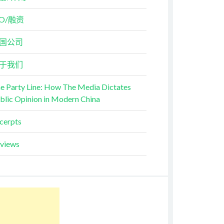
PO/融资
国公司
于我们
e Party Line: How The Media Dictates
blic Opinion in Modern China
cerpts
views