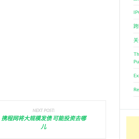
I
跨
关
Th
Pu
Ex
Re
NEXT POST:
携程网将大规模发债 可能投资去哪
儿