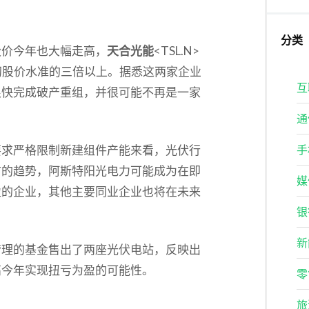
分类
股价今年也大幅走高，
天合光能
<TSL.N>
年初股价水准的三倍以上。据悉这两家企业
互
很快完成破产重组，并很可能不再是一家
通
要求严格限制新建组件产能来看，光伏行
手
前的趋势，阿斯特阳光电力可能成为在即
媒
盈的企业，其他主要同业企业也将在未来
银
新
管理的基金售出了两座光伏电站，反映出
高今年实现扭亏为盈的可能性。
零
旅