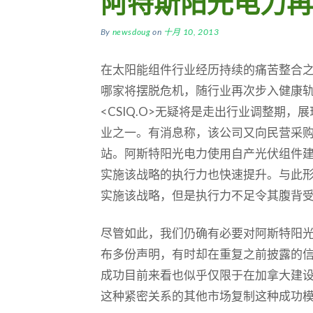
阿特斯阳光电力再
By
newsdoug
on
十月 10, 2013
在太阳能组件行业经历持续的痛苦整合
哪家将摆脱危机，随行业再次步入健康
<CSIQ.O>无疑将是走出行业调整期，
业之一。有消息称，该公司又向民营采
站。阿斯特阳光电力使用自产光伏组件
实施该战略的执行力也快速提升。与此
实施该战略，但是执行力不足令其腹背
尽管如此，我们仍确有必要对阿斯特阳
布多份声明，有时却在重复之前披露的
成功目前来看也似乎仅限于在加拿大建
这种紧密关系的其他市场复制这种成功