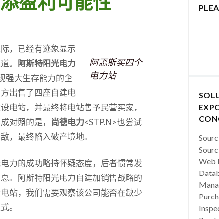
添盈利可能性
PLEA
之际，已经有迹象显示
阿忑斯买四个
轨道。
阿斯特阳光电力
电力站
展现强大生存能力的企
购方出售了四座自建电
SOL
建设电站，并最终将电站售予民营买家，
EXPO
CON
形成对照的是，
尚德电力
<STP.N>也尝试
受敌，最终陷入破产境地。
Sourc
Sourc
Web b
光电力的成功略持怀疑态度，后者惯常发
Datab
信息。阿斯特阳光电力自建加销售战略的
Manag
设电站，我们需要观察该公司能否在缺少
Purch
模式。
Inspec