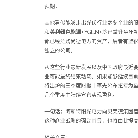
预期。
其他看似能够走出光伏行业寒冬企业的
和
英利绿色能源
<YGE.N>均已攀升至
都已经竞购尚德电力的资产，后者有望
独立的公司。
从这些行业最新发展以及中国政府最近
业可能最终结束动荡。如果能够延续目
将出炉的三季度财报中率先公布扭亏为
几个季度中陆续宣布实现盈利。
一句话：
阿斯特阳光电力向贝莱德集团
这种商业战略的强劲前景，也将由此提
相关文章: