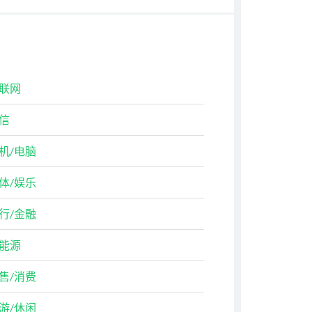
联网
信
机/电脑
体/娱乐
行/金融
能源
售/消费
游/休闲