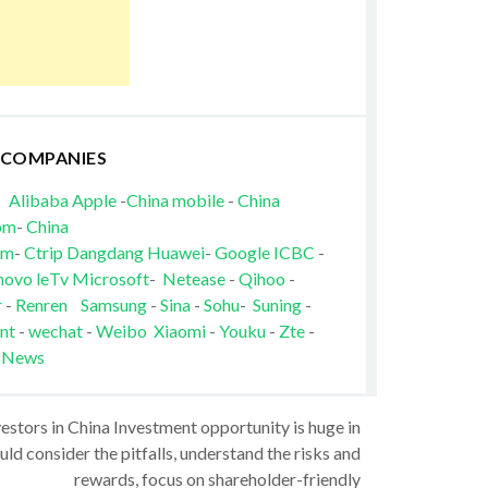
 COMPANIES
Alibaba
Apple
-
China mobile
-
China
om
-
China
om
-
Ctrip
Dangdang
Huawei
-
Google
ICBC
-
novo
leTv
Microsoft
-
Netease
-
Qihoo
-
r
-
Renren
Samsung
-
Sina
-
Sohu
-
Suning
-
nt
-
wechat
-
Weibo
Xiaomi
-
Youku
-
Zte
-
 News
vestors in China Investment opportunity is huge in
ld consider the pitfalls, understand the risks and
rewards, focus on shareholder-friendly