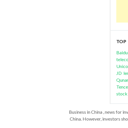
TOP
Baidu
telec
Unic
JD
le
Quna
Tence
stock
Business in China , news for in
China. However, investors shou