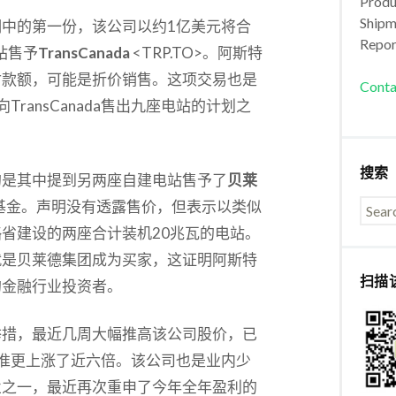
Produc
Shipm
中的第一份，该公司以约1亿美元将合
Repor
电站售予
TransCanada
<TRP.TO>。阿斯特
实际付款额，可能是折价销售。这项交易也是
Conta
ransCanada售出九座电站的计划之
搜索
的是其中提到另两座自建电站售予了
贝莱
管理的一个基金。声明没有透露售价，但表示以类似
省建设的两座合计装机20兆瓦的电站。
就是贝莱德集团成为买家，这证明阿斯特
扫描
的金融行业投资者。
举措，最近几周大幅推高该公司股价，已
水准更上涨了近六倍。该公司也是业内少
业之一，最近再次重申了今年全年盈利的