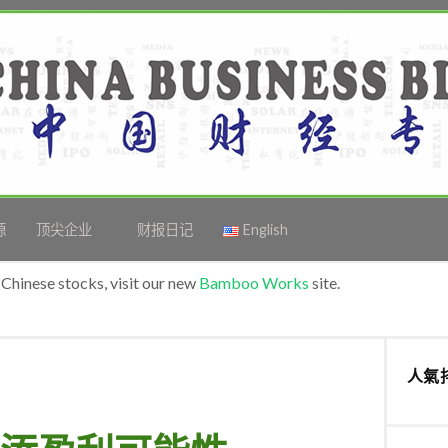
源
顶尖企业
财报日记
English
Chinese stocks, visit our new
Bamboo Works
site.
人氣