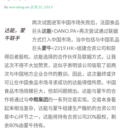
By
newsdoug
on
五月 22, 2013
两次试图进军中国市场失败后，法国食品
达能，蒙
巨头
达能
<DANO.PA>再次尝试通过联姻
牛联手
方式打入中国市场，当中包括与中国乳品
巨头
蒙牛
<2319.HK>组建合资公司和获
得后者股权。达能选择的合作伙伴及联姻方式，让我
这次不得不大加赞赏，这似乎表明该公司吸取了前两
次与中国地方企业合作的教训。因此，这次最终或许
可让在中国食品市场寻求成功的达能得偿所愿。中国
食品市场规模巨大，但却问题频出。
达能与蒙牛的合
作将通过与
中粮集团
的一系列交易实现。交易本身看
起来相当复杂，达能与蒙牛组建生产酸奶的合资公司
是中心环节之一，达能将持有合资公司20%股权，剩
余80%由蒙牛持有。