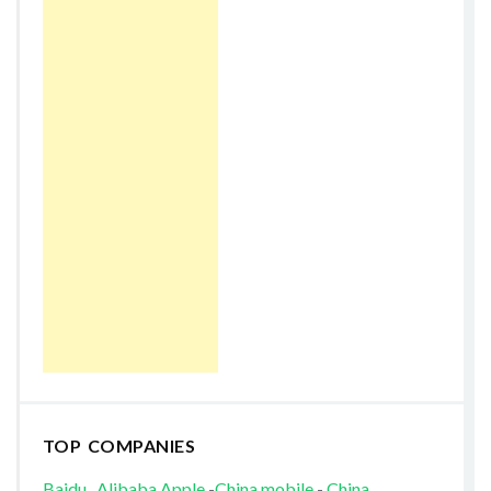
TOP COMPANIES
Baidu
Alibaba
Apple
-
China mobile
-
China