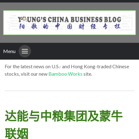
Menu
For the latest news on U.S.- and Hong Kong-traded Chinese
stocks, visit our new
Bamboo Works
site.
达能与中粮集团及蒙牛
联姻