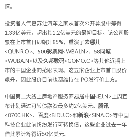
情。
投资者人气复苏让汽车之家从首次公开募股中筹得
1.33亿美元，超出其1.2亿美元的最初目标。该公司股
票在上市首日即飙升85%，重演了
去哪儿
<QUNR.O>、
500彩票网
<WBAI.N>、
58同城
<WUBA.N>以及
久邦数码
<GOMO.O>等其他近期上
市的中国企业的抢眼表现。这五家企业上市首日股价
飙升，因此股价目前也都维持在IPO发行价上方。
中国第二大线上房地产服务商
易居中国
<EJ.N>上周宣
布计划通过可转债融资最多约2亿美元。
腾讯
<0700.HK>、
百度
<BIDU.O>和
新浪
<SINA.O>等中国
科技企业此前纷纷发行可转换债，这些企业过去一年
借此累计筹得近50亿美元。