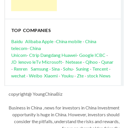
TOP COMPANIES
Baidu
Alibaba
Apple
-
China mobile
-
China
telecom
-
China
Unicom
-
Ctrip
Dangdang
Huawei
-
Google
ICBC
-
JD
lenovo
leTv
Microsoft
-
Netease
-
Qihoo
-
Qunar
-
Renren
Samsung
-
Sina
-
Sohu
-
Suning
-
Tencent
-
wechat
-
Weibo
Xiaomi
-
Youku
-
Zte
-
stock News
copyright@ YoungChinaBiz
Business in China , news for investors in China Investment
opportunity is huge in China. However, investors should
consider the pitfalls, understand the risks and rewards,