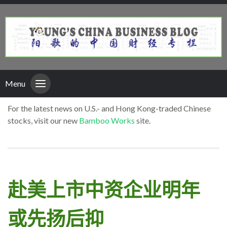
Menu
For the latest news on U.S.- and Hong Kong-traded Chinese
stocks, visit our new
Bamboo Works
site.
赴美上市中资企业明年
或先扬后抑