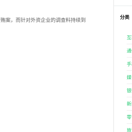
分类
行贿案，而针对外资企业的调查料持续到
互
通
手
媒
银
新
零
旅