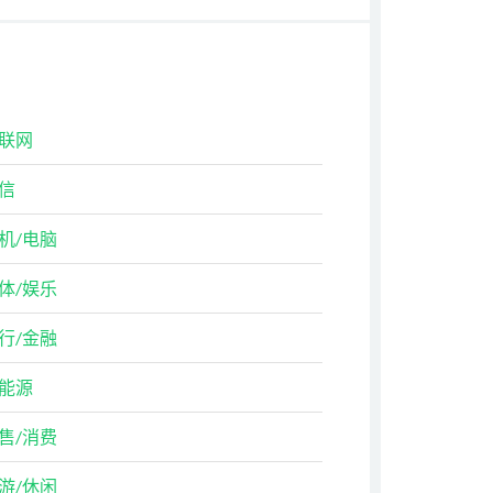
联网
信
机/电脑
体/娱乐
行/金融
能源
售/消费
游/休闲