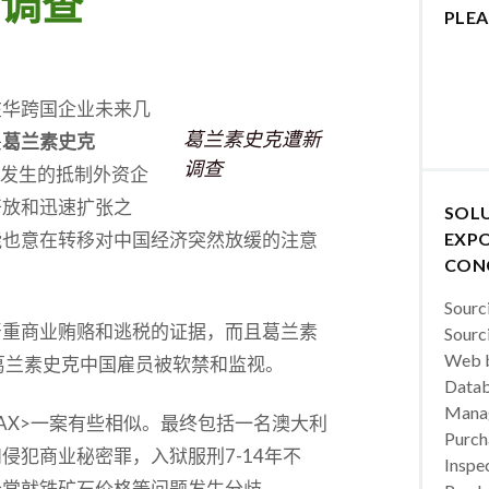
调查
PLEA
在华跨国企业未来几
葛兰素史克遭新
头
葛兰素史克
调查
而发生的抵制外资企
开放和迅速扩张之
SOL
能也意在转移对中国经济突然放缓的注意
EXPO
CON
Sourc
严重商业贿赂和逃税的证据，而且葛兰素
Sourc
Web b
葛兰素史克中国雇员被软禁和监视。
Datab
Manag
O.AX>一案有些相似。最终包括一名澳大利
Purch
侵犯商业秘密罪，入狱服刑7-14年不
Inspec
经常就铁矿石价格等问题发生分歧。