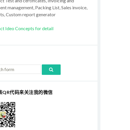
t Test and certificates, Invoicing and
ent management, Packing List, Sales invoice,
ts, Custom report generator
ct Ideo Concepts for detail
该QR代码来关注我的微信