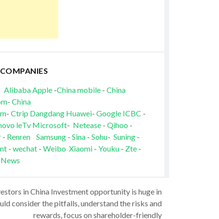
 COMPANIES
Alibaba
Apple
-
China mobile
-
China
om
-
China
om
-
Ctrip
Dangdang
Huawei
-
Google
ICBC
-
novo
leTv
Microsoft
-
Netease
-
Qihoo
-
r
-
Renren
Samsung
-
Sina
-
Sohu
-
Suning
-
nt
-
wechat
-
Weibo
Xiaomi
-
Youku
-
Zte
-
 News
vestors in China Investment opportunity is huge in
ld consider the pitfalls, understand the risks and
rewards, focus on shareholder-friendly