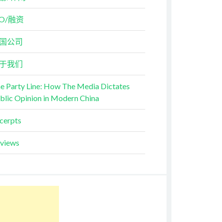
PO/融资
国公司
于我们
e Party Line: How The Media Dictates
blic Opinion in Modern China
cerpts
views