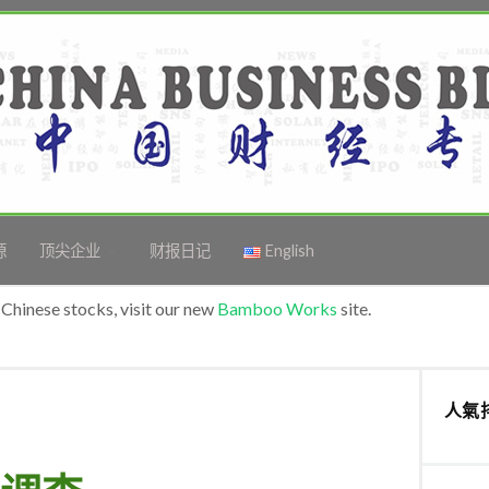
源
顶尖企业
财报日记
English
Chinese stocks, visit our new
Bamboo Works
site.
人氣