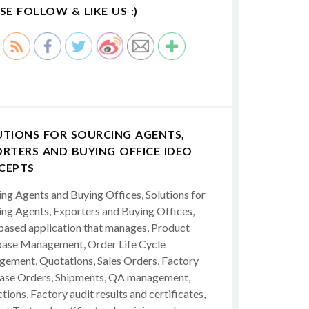
SE FOLLOW & LIKE US :)
UTIONS FOR SOURCING AGENTS,
RTERS AND BUYING OFFICE IDEO
CEPTS
ing Agents and Buying Offices, Solutions for
ing Agents, Exporters and Buying Offices,
ased application that manages, Product
ase Management, Order Life Cycle
ement, Quotations, Sales Orders, Factory
ase Orders, Shipments, QA management,
tions, Factory audit results and certificates,