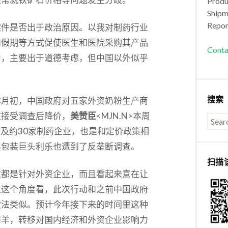
Produc
Shipm
Repor
案件是否出于政治原因。以我对制药行业
和假期等方式促使医生和医院采购其产品
Conta
为，主要出于道德考虑，但中国以外似乎
搜索
本月初，中国政府对五家外资奶粉生产商
在接受调查后降价，
美赞臣
<MJN.N>本周
涉及约30家制药企业，也是和定价政策相
典包装巨头利乐也遭到了反垄断调查。
扫描
过都是针对外资企业，而且看起来意在让
从这个角度看，此次行动和之前中国政府
做法类似。预计今年接下来的时间里这种
罪羊，转移对国内经济和外资企业影响力