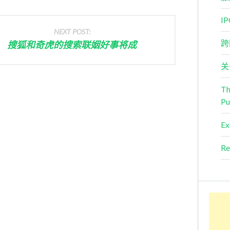
I
NEXT POST:
跨
搜狐和奇虎的搜索联姻好事将成
关
Th
Pu
Ex
Re