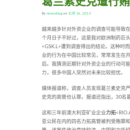
葛兰素史克遭行贿
By
newsdoug
on
七月 16, 2013
越来越多针对外资企业的调查可能导致
个月日子不好过，这是我对欧洲制药巨
<GSK.L>遭到调查得出的结论。这种时
业的行为在中国比较常见，常常发生在
后。我猜测近期针对外资企业的行动可
力，很多中国人突然对未来比较担忧。
媒体报道称，调查人员发现葛兰素史克
史克的高管也认罪。报道还指出，30名
这和三年前澳大利亚矿业企业
力拓
<RI
亚公民在内的四名力拓高管被判受贿罪和
等。该案件政治意味较浓，中国和力拓