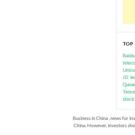
TOP
Baidu
telec
Unic
JD
le
Quna
Tence
stock
Business in China , news for in
China. However, investors shou