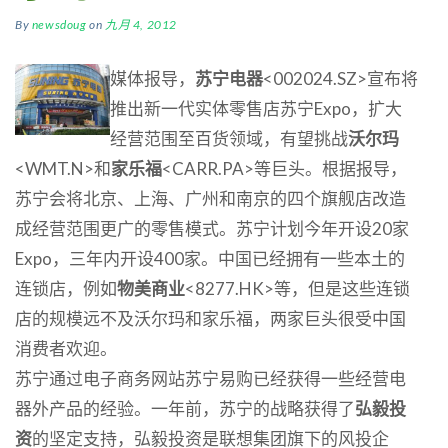
By
newsdoug
on
九月 4, 2012
媒体报导，
苏宁电器
<002024.SZ>宣布将
推出新一代实体零售店苏宁Expo，扩大
经营范围至百货领域，有望挑战
沃尔玛
<WMT.N>和
家乐福
<CARR.PA>等巨头。根据报导，
苏宁会将北京、上海、广州和南京的四个旗舰店改造
成经营范围更广的零售模式。苏宁计划今年开设20家
Expo，三年内开设400家。中国已经拥有一些本土的
连锁店，例如
物美商业
<8277.HK>等，但是这些连锁
店的规模远不及沃尔玛和家乐福，两家巨头很受中国
消费者欢迎。
苏宁通过电子商务网站苏宁易购已经获得一些经营电
器外产品的经验。一年前，苏宁的战略获得了
弘毅投
资
的坚定支持，弘毅投资是联想集团旗下的风投企