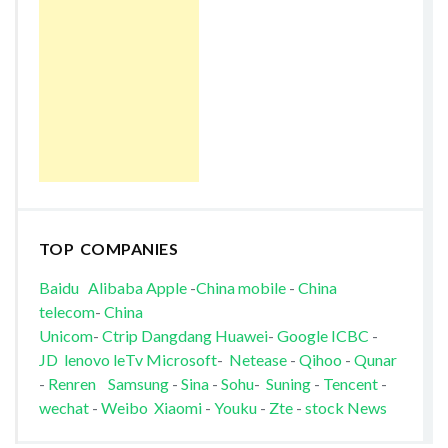
TOP COMPANIES
Baidu
Alibaba
Apple
-
China mobile
-
China
telecom
-
China
Unicom
-
Ctrip
Dangdang
Huawei
-
Google
ICBC
-
JD
lenovo
leTv
Microsoft
-
Netease
-
Qihoo
-
Qunar
-
Renren
Samsung
-
Sina
-
Sohu
-
Suning
-
Tencent
-
wechat
-
Weibo
Xiaomi
-
Youku
-
Zte
-
stock News