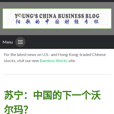
Menu
For the latest news on U.S.- and Hong Kong-traded Chinese
stocks, visit our new
Bamboo Works
site.
苏宁：中国的下一个沃
尔玛？