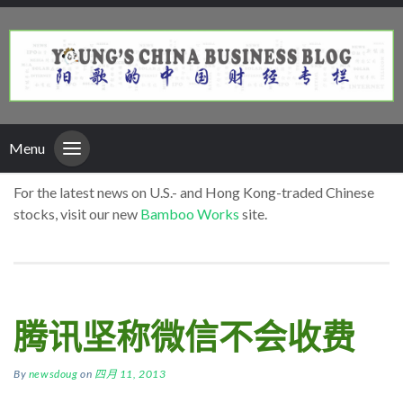
Menu
For the latest news on U.S.- and Hong Kong-traded Chinese
stocks, visit our new
Bamboo Works
site.
腾讯坚称微信不会收费
By
newsdoug
on
四月 11, 2013