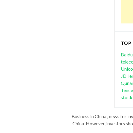
TOP
Baidu
telec
Unic
JD
le
Quna
Tence
stock
Business in China , news for in
China. However, investors shou