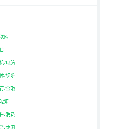
联网
信
机/电脑
体/娱乐
行/金融
能源
售/消费
游/休闲