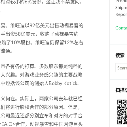
Produc
相对较小的6%股份，这让我不禁发问，
Shipm
值。
Repor
易。维旺迪以82亿美元出售动视暴雪的
Conta
手出资58亿美元，收购了动视暴雪约
收购了10%股份。维旺迪仍保留12%左右
市流通。
搜索
，且各有各的打算。多数股东都是纯粹的
多大兴趣。对游戏业务感兴趣的主要战略
括该公司的创始人Bobby Kotick。
扫描
意义何在。实际上，两家公司去年就已经
他们将进行股权合作的部分原因。但是，
家公司最近还都分别宣布和对方的对手合
Arts）<EA.O>合作，动视暴雪和中国网游巨头