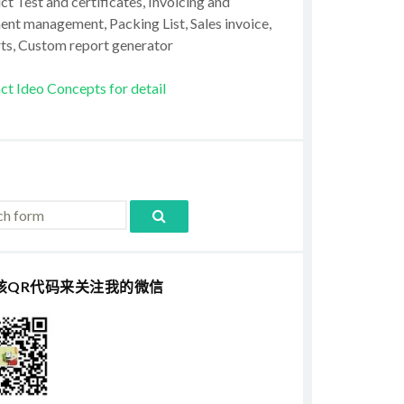
t Test and certificates, Invoicing and
ent management, Packing List, Sales invoice,
ts, Custom report generator
ct Ideo Concepts for detail
该QR代码来关注我的微信