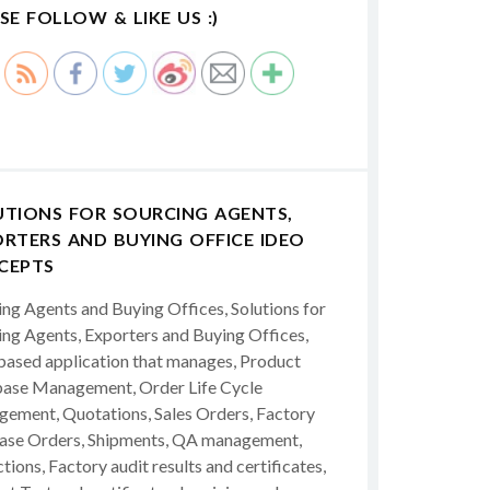
SE FOLLOW & LIKE US :)
UTIONS FOR SOURCING AGENTS,
RTERS AND BUYING OFFICE IDEO
CEPTS
ing Agents and Buying Offices, Solutions for
ing Agents, Exporters and Buying Offices,
ased application that manages, Product
ase Management, Order Life Cycle
ement, Quotations, Sales Orders, Factory
ase Orders, Shipments, QA management,
tions, Factory audit results and certificates,