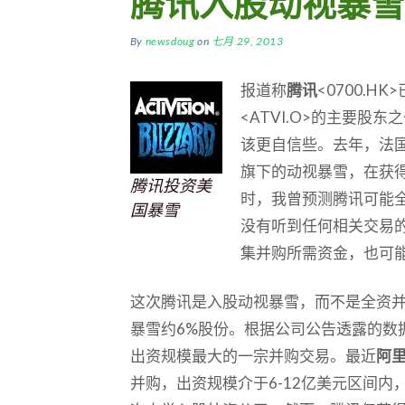
腾讯入股动视暴雪
By
newsdoug
on
七月 29, 2013
报道称
腾讯
<0700.
<ATVI.O>的主要股
该更自信些。去年，法国维旺
旗下的动视暴雪，在获
腾讯投资美
时，我曾预测腾讯可能
国暴雪
没有听到任何相关交易
集并购所需资金，也可
这次腾讯是入股动视暴雪，而不是全资
暴雪约6%股份。根据公司公告透露的数
出资规模最大的一宗并购交易。最近
阿
并购，出资规模介于6-12亿美元区间