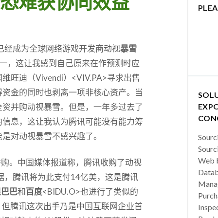
恐难获协同效益
PLEA
HK>已经成为全球网络游戏开发商动视
暴雪
东之一，这让我感到自己原来在作预测时应
迪（Vivendi）<VIV.PA>寻求出售
得资金的同时也剥离一项非核心资产。当
SOL
全资并购动视暴雪。但是，一年多过去了
EXPO
CON
的信息，这让我认为腾讯可能没有能力筹
能是对动视暴雪不感兴趣了。
Sourc
Sourc
Web b
并购。中国媒体报道称，腾讯收购了动视
Datab
据，腾讯将为此支付14亿美，这是腾讯
Manag
里巴巴
和
百度
<BIDU.O>也进行了类似的
Purch
内，但腾讯这次出手乃是中国互联网企业首
Inspec