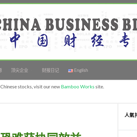
源
顶尖企业
财报日记
English
Chinese stocks, visit our new
Bamboo Works
site.
人氣