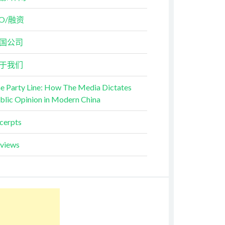
PO/融资
国公司
于我们
e Party Line: How The Media Dictates
blic Opinion in Modern China
cerpts
views