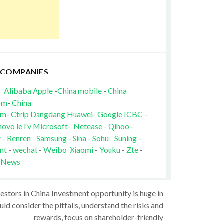
 COMPANIES
Alibaba
Apple
-
China mobile
-
China
om
-
China
om
-
Ctrip
Dangdang
Huawei
-
Google
ICBC
-
novo
leTv
Microsoft
-
Netease
-
Qihoo
-
r
-
Renren
Samsung
-
Sina
-
Sohu
-
Suning
-
nt
-
wechat
-
Weibo
Xiaomi
-
Youku
-
Zte
-
 News
vestors in China Investment opportunity is huge in
ld consider the pitfalls, understand the risks and
rewards, focus on shareholder-friendly