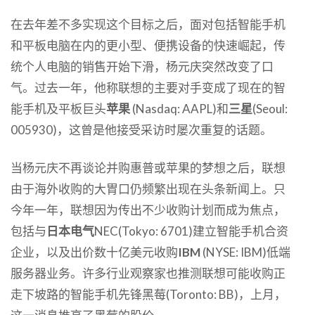
在去年差不多实现这个目标之后，面对包括智能手机
和平板电脑在内的更小型、便携设备的快速崛起，传
统个人电脑的销售开始下滑，杨元庆突然改变了口
气。过去一年，他称联想的主要对手变成了现在的智
能手机及平板巨头
苹果
(Nasdaq: AAPL)和
三星
(Seoul:
005930)，这曾是他接受采访时屡次重复的话题。
当杨元庆不再谈论并购惠普或苹果的梦想之后，联想
由于海外收购的大胃口仍频繁出现在头条新闻上。只
今年一年，联想因为传出不少收购计划而成为焦点，
包括与
日本电气
NEC(Tokyo: 6701)建立智能手机合资
企业，以及出价数十亿美元收购
IBM
(NYSE: IBM)低端
服务器业务。许多行业观察家也推测联想可能收购正
走下坡路的智能手机先锋黑莓(Toronto: BB)，上月，