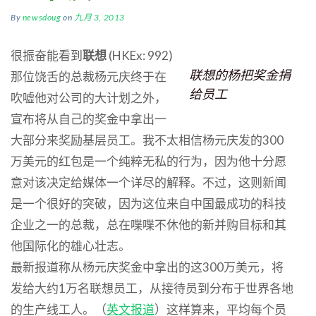
By
newsdoug
on
九月 3, 2013
很振奋能看到
联想
(HKEx: 992)
联想的杨把奖金捐
那位饶舌的总裁杨元庆终于在
给员工
吹嘘他对公司的大计划之外，
宣布将从自己的奖金中拿出一
大部分来奖励基层员工。我不太相信杨元庆发的300
万美元的红包是一个纯粹无私的行为，因为他十分愿
意对该决定给媒体一个详尽的解释。不过，这则新闻
是一个很好的突破，因为这位来自中国最成功的科技
企业之一的总裁，总在喋喋不休他的新并购目标和其
他国际化的雄心壮志。
最新报道称从杨元庆奖金中拿出的这300万美元，将
发给大约1万名联想员工，从接待员到分布于世界各地
的生产线工人。（
英文报道
）这样算来，平均每个员