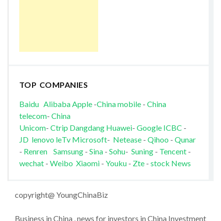
TOP COMPANIES
Baidu
Alibaba
Apple
-
China mobile
-
China
telecom
-
China
Unicom
-
Ctrip
Dangdang
Huawei
-
Google
ICBC
-
JD
lenovo
leTv
Microsoft
-
Netease
-
Qihoo
-
Qunar
-
Renren
Samsung
-
Sina
-
Sohu
-
Suning
-
Tencent
-
wechat
-
Weibo
Xiaomi
-
Youku
-
Zte
-
stock News
copyright@ YoungChinaBiz
Business in China , news for investors in China Investment