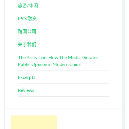
旅游/休闲
IPO/融资
跨国公司
关于我们
The Party Line: How The Media Dictates
Public Opinion in Modern China
Excerpts
Reviews