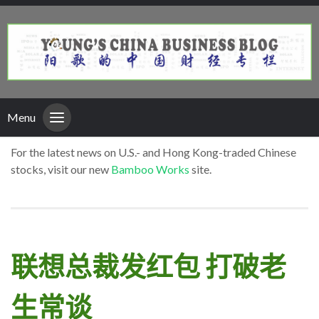
Menu
For the latest news on U.S.- and Hong Kong-traded Chinese
stocks, visit our new
Bamboo Works
site.
联想总裁发红包 打破老
生常谈